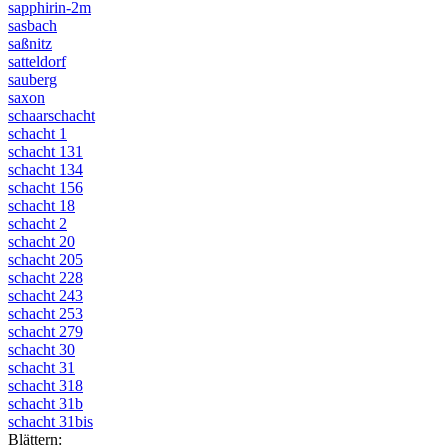
sapphirin-2m
sasbach
saßnitz
satteldorf
sauberg
saxon
schaarschacht
schacht 1
schacht 131
schacht 134
schacht 156
schacht 18
schacht 2
schacht 20
schacht 205
schacht 228
schacht 243
schacht 253
schacht 279
schacht 30
schacht 31
schacht 318
schacht 31b
schacht 31bis
Blättern: