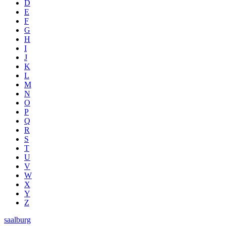
D
E
F
G
H
I
J
K
L
M
N
O
P
Q
R
S
T
U
V
W
X
Y
Z
saalburg