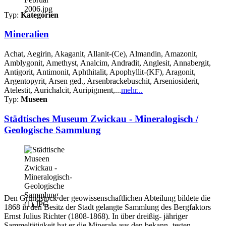
Typ:
Kategorien
Mineralien
Achat, Aegirin, Akaganit, Allanit-(Ce), Almandin, Amazonit,
Amblygonit, Amethyst, Analcim, Andradit, Anglesit, Annabergit,
Antigorit, Antimonit, Aphthitalit, Apophyllit-(KF), Aragonit,
Argentopyrit, Arsen ged., Arsenbrackebuschit, Arseniosiderit,
Atelestit, Aurichalcit, Auripigment,...
mehr...
Typ:
Museen
Städtisches Museum Zwickau - Mineralogisch /
Geologische Sammlung
Den Grundstock der geowissenschaftlichen Abteilung bildete die
1868 in den Besitz der Stadt gelangte Sammlung des Bergfaktors
Ernst Julius Richter (1808-1868). In über dreißig- jähriger
Sammeltätigkeit hat er die Minerale aus den bekann- testen