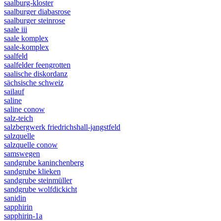
saalburg-kloster
saalburger diabasrose
saalburger steinrose
saale iii
saale komplex
saale-komplex
saalfeld
saalfelder feengrotten
saalische diskordanz
sächsische schweiz
sailauf
saline
saline conow
salz-teich
salzbergwerk friedrichshall-jangstfeld
salzquelle
salzquelle conow
samswegen
sandgrube kaninchenberg
sandgrube klieken
sandgrube steinmüller
sandgrube wolfdickicht
sanidin
sapphirin
sapphirin-1a