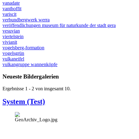
vanadate
vanthoffit
variscit
verbundbergwerk werra
veröffendlichungen museum für naturkunde der stadt gera
vesuvian
viertelstein
vivianit
vogelsberg-formation
vogelsgrün
vulkaneifel
vulkangruppe wannenköpfe
Neueste Bildergalerien
Ergebnisse 1 - 2 von insgesamt 10.
System (Test)