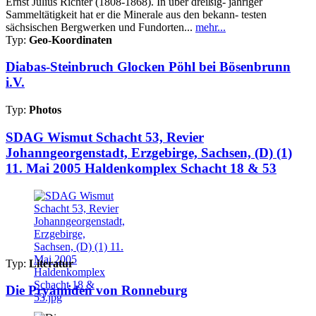
Ernst Julius Richter (1808-1868). In über dreißig- jähriger
Sammeltätigkeit hat er die Minerale aus den bekann- testen
sächsischen Bergwerken und Fundorten...
mehr...
Typ:
Geo-Koordinaten
Diabas-Steinbruch Glocken Pöhl bei Bösenbrunn
i.V.
Typ:
Photos
SDAG Wismut Schacht 53, Revier
Johanngeorgenstadt, Erzgebirge, Sachsen, (D) (1)
11. Mai 2005 Haldenkomplex Schacht 18 & 53
Typ:
Literatur
Die Pryamiden von Ronneburg