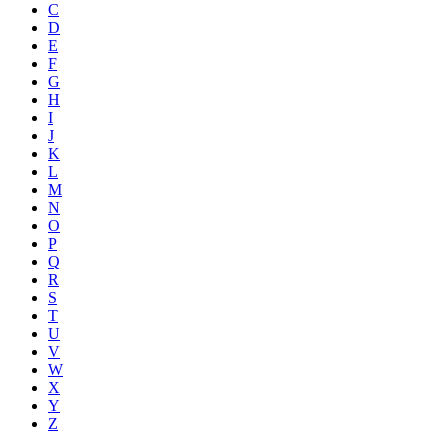
C
D
E
F
G
H
I
J
K
L
M
N
O
P
Q
R
S
T
U
V
W
X
Y
Z