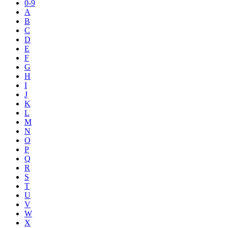
0-9
A
B
C
D
E
F
G
H
I
J
K
L
M
N
O
P
Q
R
S
T
U
V
W
X