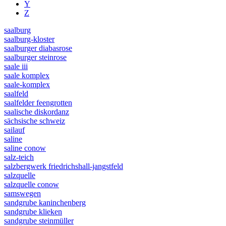
Y
Z
saalburg
saalburg-kloster
saalburger diabasrose
saalburger steinrose
saale iii
saale komplex
saale-komplex
saalfeld
saalfelder feengrotten
saalische diskordanz
sächsische schweiz
sailauf
saline
saline conow
salz-teich
salzbergwerk friedrichshall-jangstfeld
salzquelle
salzquelle conow
samswegen
sandgrube kaninchenberg
sandgrube klieken
sandgrube steinmüller