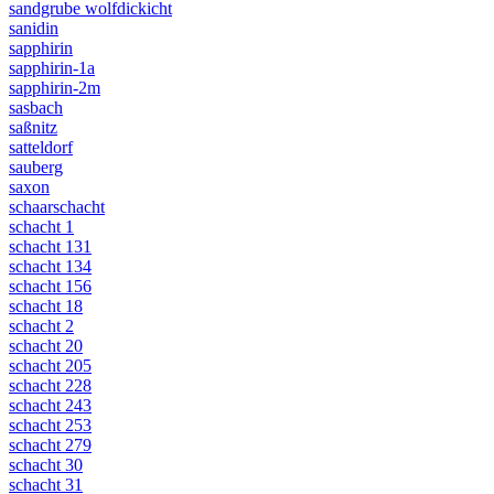
sandgrube wolfdickicht
sanidin
sapphirin
sapphirin-1a
sapphirin-2m
sasbach
saßnitz
satteldorf
sauberg
saxon
schaarschacht
schacht 1
schacht 131
schacht 134
schacht 156
schacht 18
schacht 2
schacht 20
schacht 205
schacht 228
schacht 243
schacht 253
schacht 279
schacht 30
schacht 31