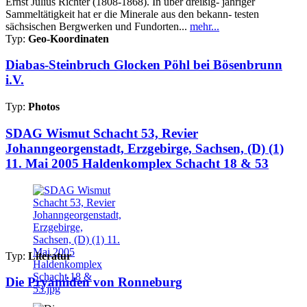
Ernst Julius Richter (1808-1868). In über dreißig- jähriger
Sammeltätigkeit hat er die Minerale aus den bekann- testen
sächsischen Bergwerken und Fundorten...
mehr...
Typ:
Geo-Koordinaten
Diabas-Steinbruch Glocken Pöhl bei Bösenbrunn
i.V.
Typ:
Photos
SDAG Wismut Schacht 53, Revier
Johanngeorgenstadt, Erzgebirge, Sachsen, (D) (1)
11. Mai 2005 Haldenkomplex Schacht 18 & 53
Typ:
Literatur
Die Pryamiden von Ronneburg