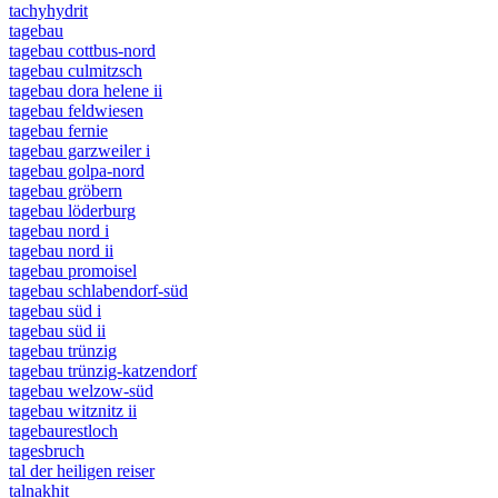
tachyhydrit
tagebau
tagebau cottbus-nord
tagebau culmitzsch
tagebau dora helene ii
tagebau feldwiesen
tagebau fernie
tagebau garzweiler i
tagebau golpa-nord
tagebau gröbern
tagebau löderburg
tagebau nord i
tagebau nord ii
tagebau promoisel
tagebau schlabendorf-süd
tagebau süd i
tagebau süd ii
tagebau trünzig
tagebau trünzig-katzendorf
tagebau welzow-süd
tagebau witznitz ii
tagebaurestloch
tagesbruch
tal der heiligen reiser
talnakhit