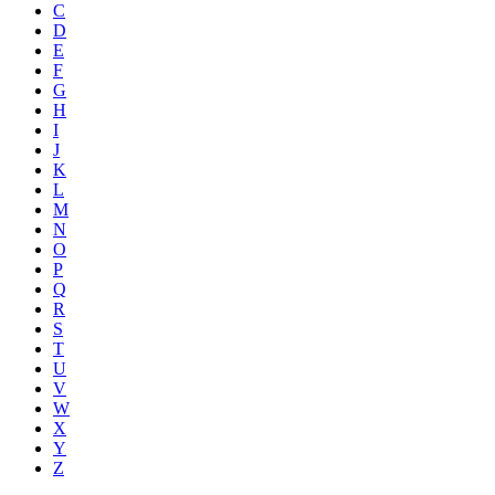
C
D
E
F
G
H
I
J
K
L
M
N
O
P
Q
R
S
T
U
V
W
X
Y
Z