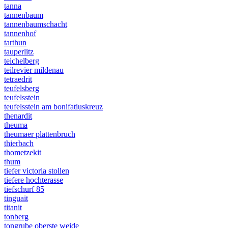
tanna
tannenbaum
tannenbaumschacht
tannenhof
tarthun
tauperlitz
teichelberg
teilrevier mildenau
tetraedrit
teufelsberg
teufelsstein
teufelsstein am bonifatiuskreuz
thenardit
theuma
theumaer plattenbruch
thierbach
thometzekit
thum
tiefer victoria stollen
tiefere hochterasse
tiefschurf 85
tinguait
titanit
tonberg
tongrube oberste weide