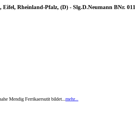
g, Eifel, Rheinland-Pfalz, (D) - Slg.D.Neumann BNr. 01
e Mendig Ferrikaersutit bildet...
mehr...