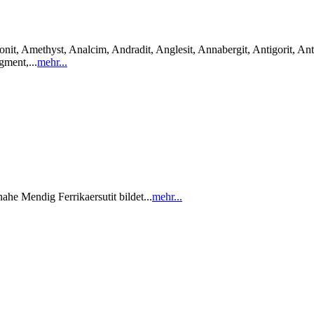
it, Amethyst, Analcim, Andradit, Anglesit, Annabergit, Antigorit, Anti
gment,...
mehr...
e Mendig Ferrikaersutit bildet...
mehr...