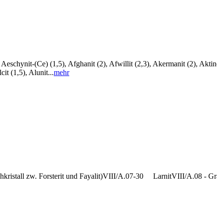
t-(Ce) (1,5), Afghanit (2), Afwillit (2,3), Akermanit (2), Aktinolith (
t (1,5), Alunit...
mehr
chkristall zw. Forsterit und Fayalit)VIII/A.07-30 LarnitVIII/A.08 