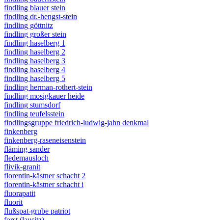
findling blauer stein
findling dr.-hengst-stein
findling göttnitz
findling großer stein
findling haselberg 1
findling haselberg 2
findling haselberg 3
findling haselberg 4
findling haselberg 5
findling herman-rothert-stein
findling mosigkauer heide
findling stumsdorf
findling teufelsstein
findlingsgruppe friedrich-ludwig-jahn denkmal
finkenberg
finkenberg-raseneisenstein
fläming sander
fledemausloch
flivik-granit
florentin-kästner schacht 2
florentin-kästner schacht i
fluorapatit
fluorit
flußspat-grube patriot
forst (lausitz)