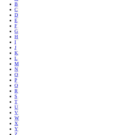
B
C
D
E
F
G
H
I
J
K
L
M
N
O
P
Q
R
S
T
U
V
W
X
Y
Z