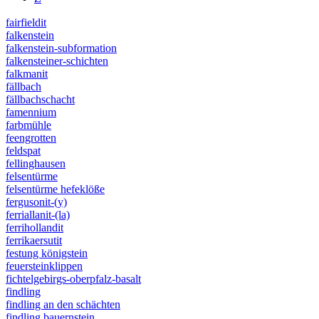
fairfieldit
falkenstein
falkenstein-subformation
falkensteiner-schichten
falkmanit
fällbach
fällbachschacht
famennium
farbmühle
feengrotten
feldspat
fellinghausen
felsentürme
felsentürme hefeklöße
fergusonit-(y)
ferriallanit-(la)
ferrihollandit
ferrikaersutit
festung königstein
feuersteinklippen
fichtelgebirgs-oberpfalz-basalt
findling
findling an den schächten
findling bauernstein