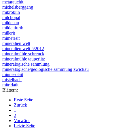
metarauchit
michelsberggang
mikroklin
milchopal
mildenau
mildenfurth
millerit
mimetesit
mineralien welt
mineralien welt 5/2012
mineralmühle schrenck
mineralmühle tauperlitz
mineralogische sammlung
mineralogische/geologische sammlung zwickau
minnesotait
mistelbach
mitridatit
Blättern:
Erste Seite
Zurück
1
2
Vorwärts
Letzte Seite