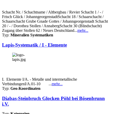
Schacht Nr. / Schachtname / Altbergbau / Revier Schacht 1 / - /
Frisch Glück / JohanngeorgenstadtSchacht 18 / Schaarschacht /
Schaarschacht Grube Gnade Gottes / Johanngeorgenstadt Schacht
20 / - / Dorothea Stollen / AnnabergSchacht 30 (Blindschacht)
Zugang über Stollen 62 / Neues Deutschland...
mehr...
Typ:
Mineralien Systematiken
Lapis-Systematik / I - Elemente
I. Elemente I/A. - Metalle und intermetallische
VerbindungenI/A.01-10 ...
mehr...
Typ:
Geo-Koordinaten
Diabas-Steinbruch Glocken Pöhl bei Bösenbrunn
i.V.
Typ:
Kategorien