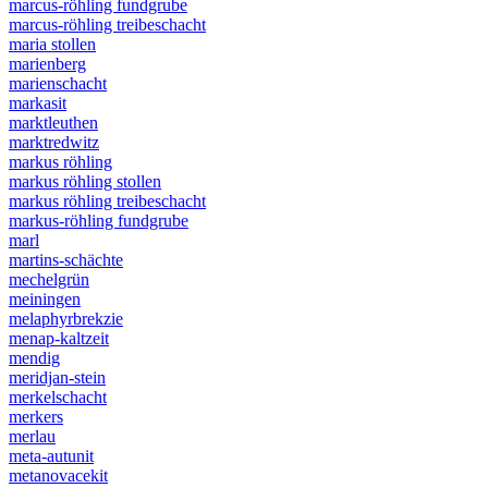
marcus-röhling fundgrube
marcus-röhling treibeschacht
maria stollen
marienberg
marienschacht
markasit
marktleuthen
marktredwitz
markus röhling
markus röhling stollen
markus röhling treibeschacht
markus-röhling fundgrube
marl
martins-schächte
mechelgrün
meiningen
melaphyrbrekzie
menap-kaltzeit
mendig
meridjan-stein
merkelschacht
merkers
merlau
meta-autunit
metanovacekit