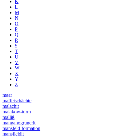
K
L
M
N
O
P
Q
R
S
T
U
V
W
X
Y
Z
maar
maffeischächte
malachit
malakow-turm
malliß
manganogrunerit
mansfeld-formation
mansfieldit