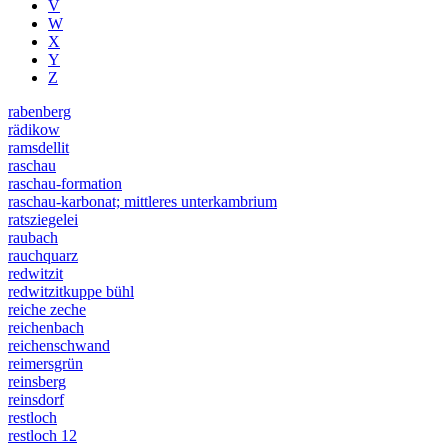
V
W
X
Y
Z
rabenberg
rädikow
ramsdellit
raschau
raschau-formation
raschau-karbonat; mittleres unterkambrium
ratsziegelei
raubach
rauchquarz
redwitzit
redwitzitkuppe bühl
reiche zeche
reichenbach
reichenschwand
reimersgrün
reinsberg
reinsdorf
restloch
restloch 12