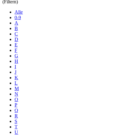
(Filtern)
Alle
0-9
A
B
C
D
E
F
G
H
I
J
K
L
M
N
O
P
Q
R
S
T
U