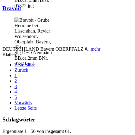
Bravoit
DEUTSCHLAND Bayern OBERPFALZ #...
mehr
Blättern:
Erste Seite
Zurück
1
2
3
4
5
Vorwärts
Letzte Seite
Schlagwörter
Ergebnisse 1 - 50 von insgesamt 61.