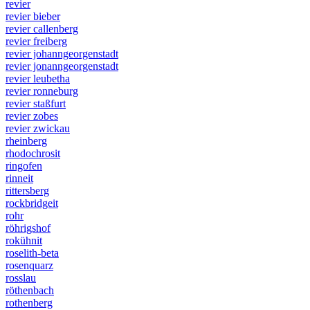
revier
revier bieber
revier callenberg
revier freiberg
revier johanngeorgenstadt
revier jonanngeorgenstadt
revier leubetha
revier ronneburg
revier staßfurt
revier zobes
revier zwickau
rheinberg
rhodochrosit
ringofen
rinneit
rittersberg
rockbridgeit
rohr
röhrigshof
rokühnit
roselith-beta
rosenquarz
rosslau
röthenbach
rothenberg