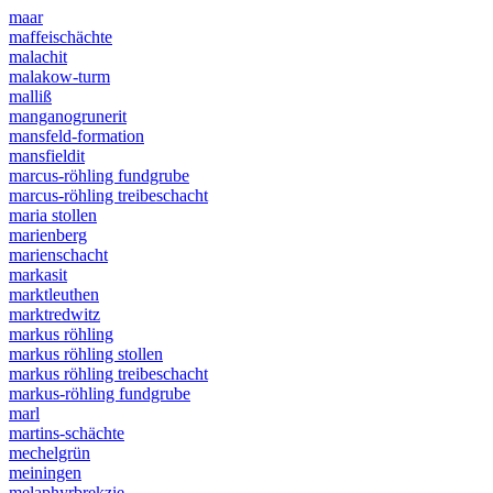
maar
maffeischächte
malachit
malakow-turm
malliß
manganogrunerit
mansfeld-formation
mansfieldit
marcus-röhling fundgrube
marcus-röhling treibeschacht
maria stollen
marienberg
marienschacht
markasit
marktleuthen
marktredwitz
markus röhling
markus röhling stollen
markus röhling treibeschacht
markus-röhling fundgrube
marl
martins-schächte
mechelgrün
meiningen
melaphyrbrekzie