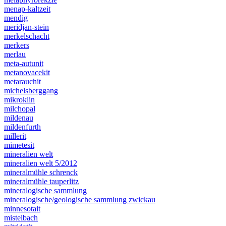
menap-kaltzeit
mendig
meridjan-stein
merkelschacht
merkers
merlau
meta-autunit
metanovacekit
metarauchit
michelsberggang
mikroklin
milchopal
mildenau
mildenfurth
millerit
mimetesit
mineralien welt
mineralien welt 5/2012
mineralmühle schrenck
mineralmühle tauperlitz
mineralogische sammlung
mineralogische/geologische sammlung zwickau
minnesotait
mistelbach