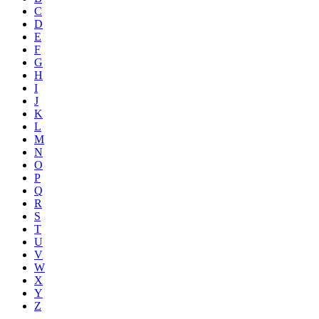
C
D
E
F
G
H
I
J
K
L
M
N
O
P
Q
R
S
T
U
V
W
X
Y
Z