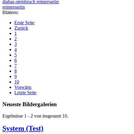
diabas-steinbruch reimersgrün
reimersgrün
Blättern:
Erste Seite
Zurück
1
2
3
4
5
6
7
8
9
10
Vorwärts
Letzte Seite
Neueste Bildergalerien
Ergebnisse 1 - 2 von insgesamt 10.
System (Test)