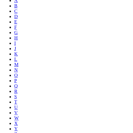
A
B
C
D
E
F
G
H
I
J
K
L
M
N
O
P
Q
R
S
T
U
V
W
X
Y