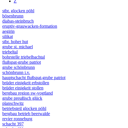
Z
stbr. glocken pöhl
bösenbrunn
diabas-steinbruch
eruptiv-grauwacken-formation
aegirin
silikat
stbr. hoher hut
grube st. michael
triebeltal
bohrstelle triebelbachtal
flußspat-grube patriot
grube schönbrunn
schönbrunn i.v.
hauptschacht flußspat-grube patriot
brüder einigkeit erbstollen
brüder einigkeit stollen
bergbau region sw-vogtland
grube preußisch glück
planschwitz
betriebsteil glocken pöhl
bergbau betrieb beerwalde
revier ronneburg
schacht 397