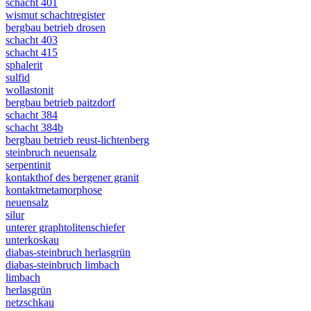
schacht 401
wismut schachtregister
bergbau betrieb drosen
schacht 403
schacht 415
sphalerit
sulfid
wollastonit
bergbau betrieb paitzdorf
schacht 384
schacht 384b
bergbau betrieb reust-lichtenberg
steinbruch neuensalz
serpentinit
kontakthof des bergener granit
kontaktmetamorphose
neuensalz
silur
unterer graphtolitenschiefer
unterkoskau
diabas-steinbruch herlasgrün
diabas-steinbruch limbach
limbach
herlasgrün
netzschkau