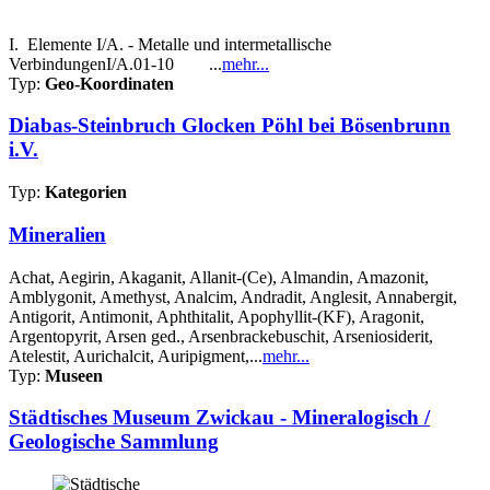
I. Elemente I/A. - Metalle und intermetallische
VerbindungenI/A.01-10 ...
mehr...
Typ:
Geo-Koordinaten
Diabas-Steinbruch Glocken Pöhl bei Bösenbrunn
i.V.
Typ:
Kategorien
Mineralien
Achat, Aegirin, Akaganit, Allanit-(Ce), Almandin, Amazonit,
Amblygonit, Amethyst, Analcim, Andradit, Anglesit, Annabergit,
Antigorit, Antimonit, Aphthitalit, Apophyllit-(KF), Aragonit,
Argentopyrit, Arsen ged., Arsenbrackebuschit, Arseniosiderit,
Atelestit, Aurichalcit, Auripigment,...
mehr...
Typ:
Museen
Städtisches Museum Zwickau - Mineralogisch /
Geologische Sammlung