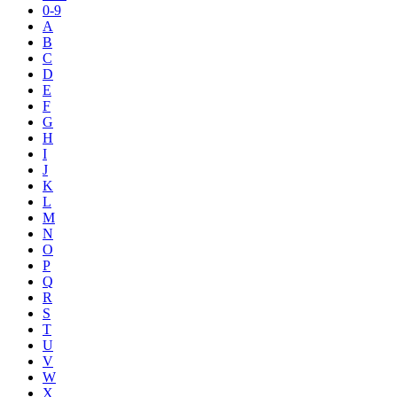
0-9
A
B
C
D
E
F
G
H
I
J
K
L
M
N
O
P
Q
R
S
T
U
V
W
X