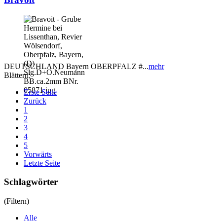
DEUTSCHLAND Bayern OBERPFALZ #...
mehr
Blättern:
Erste Seite
Zurück
1
2
3
4
5
Vorwärts
Letzte Seite
Schlagwörter
(Filtern)
Alle