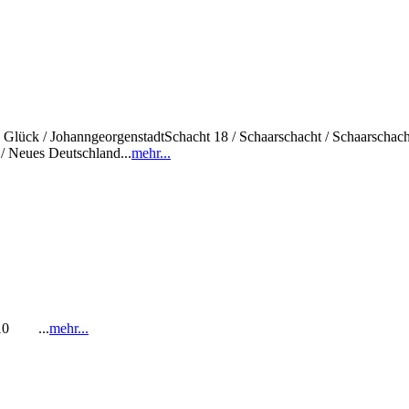
sch Glück / JohanngeorgenstadtSchacht 18 / Schaarschacht / Schaarschac
/ Neues Deutschland...
mehr...
1-10 ...
mehr...