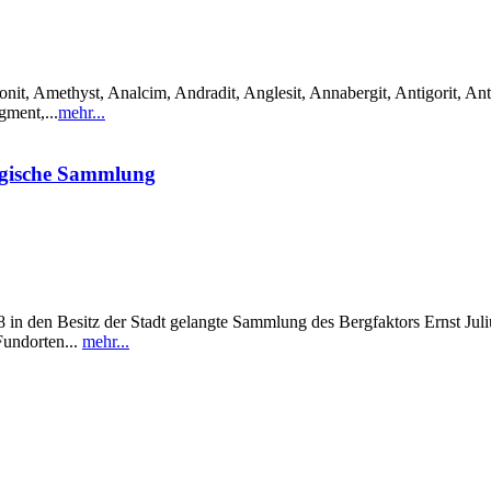
it, Amethyst, Analcim, Andradit, Anglesit, Annabergit, Antigorit, Anti
gment,...
mehr...
ogische Sammlung
in den Besitz der Stadt gelangte Sammlung des Bergfaktors Ernst Julius
Fundorten...
mehr...