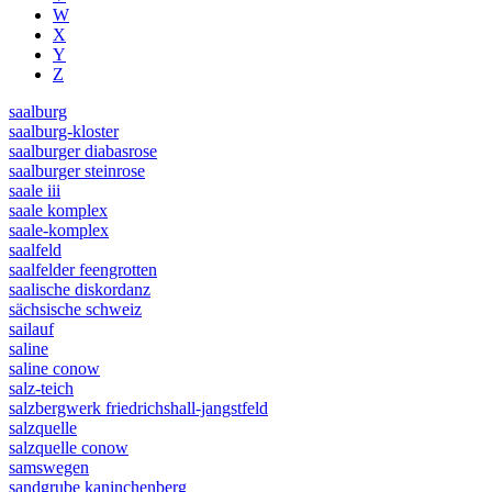
W
X
Y
Z
saalburg
saalburg-kloster
saalburger diabasrose
saalburger steinrose
saale iii
saale komplex
saale-komplex
saalfeld
saalfelder feengrotten
saalische diskordanz
sächsische schweiz
sailauf
saline
saline conow
salz-teich
salzbergwerk friedrichshall-jangstfeld
salzquelle
salzquelle conow
samswegen
sandgrube kaninchenberg