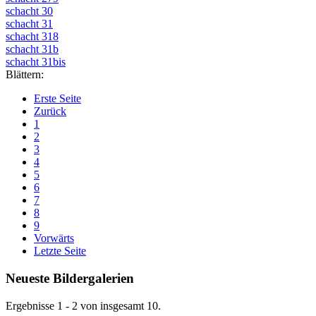
schacht 30
schacht 31
schacht 318
schacht 31b
schacht 31bis
Blättern:
Erste Seite
Zurück
1
2
3
4
5
6
7
8
9
Vorwärts
Letzte Seite
Neueste Bildergalerien
Ergebnisse 1 - 2 von insgesamt 10.