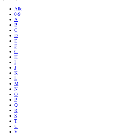
Alle
0-9
A
B
C
D
E
F
G
H
I
J
K
L
M
N
O
P
Q
R
S
T
U
V