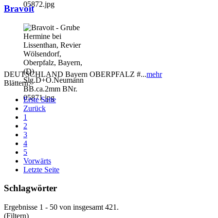
Bravoit
DEUTSCHLAND Bayern OBERPFALZ #...
mehr
Blättern:
Erste Seite
Zurück
1
2
3
4
5
Vorwärts
Letzte Seite
Schlagwörter
Ergebnisse 1 - 50 von insgesamt 421.
(Filtern)