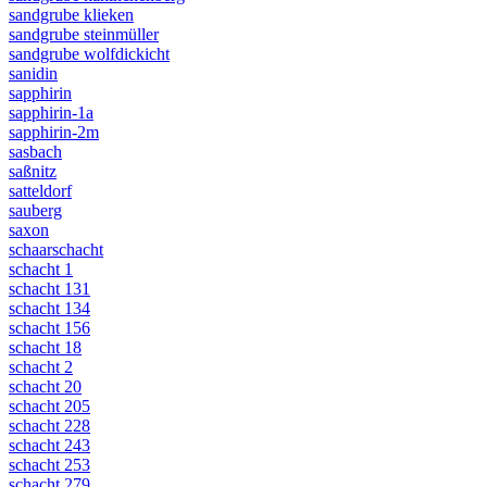
sandgrube klieken
sandgrube steinmüller
sandgrube wolfdickicht
sanidin
sapphirin
sapphirin-1a
sapphirin-2m
sasbach
saßnitz
satteldorf
sauberg
saxon
schaarschacht
schacht 1
schacht 131
schacht 134
schacht 156
schacht 18
schacht 2
schacht 20
schacht 205
schacht 228
schacht 243
schacht 253
schacht 279