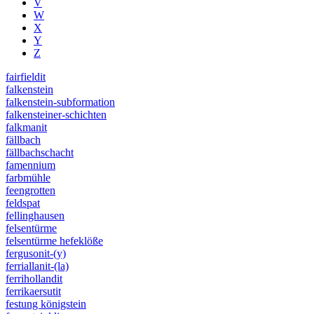
V
W
X
Y
Z
fairfieldit
falkenstein
falkenstein-subformation
falkensteiner-schichten
falkmanit
fällbach
fällbachschacht
famennium
farbmühle
feengrotten
feldspat
fellinghausen
felsentürme
felsentürme hefeklöße
fergusonit-(y)
ferriallanit-(la)
ferrihollandit
ferrikaersutit
festung königstein