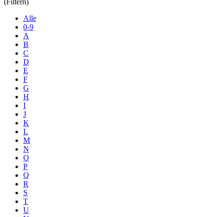
(Filtern)
Alle
0-9
A
B
C
D
E
F
G
H
I
J
K
L
M
N
O
P
Q
R
S
T
U