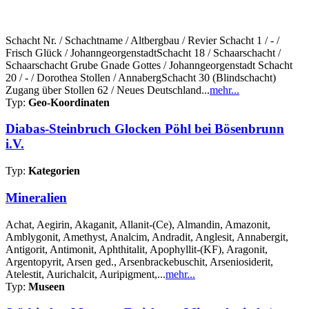
Schacht Nr. / Schachtname / Altbergbau / Revier Schacht 1 / - /
Frisch Glück / JohanngeorgenstadtSchacht 18 / Schaarschacht /
Schaarschacht Grube Gnade Gottes / Johanngeorgenstadt Schacht
20 / - / Dorothea Stollen / AnnabergSchacht 30 (Blindschacht)
Zugang über Stollen 62 / Neues Deutschland...
mehr...
Typ:
Geo-Koordinaten
Diabas-Steinbruch Glocken Pöhl bei Bösenbrunn
i.V.
Typ:
Kategorien
Mineralien
Achat, Aegirin, Akaganit, Allanit-(Ce), Almandin, Amazonit,
Amblygonit, Amethyst, Analcim, Andradit, Anglesit, Annabergit,
Antigorit, Antimonit, Aphthitalit, Apophyllit-(KF), Aragonit,
Argentopyrit, Arsen ged., Arsenbrackebuschit, Arseniosiderit,
Atelestit, Aurichalcit, Auripigment,...
mehr...
Typ:
Museen