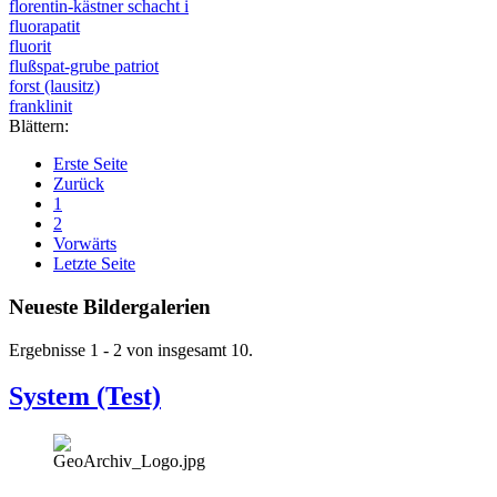
florentin-kästner schacht i
fluorapatit
fluorit
flußspat-grube patriot
forst (lausitz)
franklinit
Blättern:
Erste Seite
Zurück
1
2
Vorwärts
Letzte Seite
Neueste Bildergalerien
Ergebnisse 1 - 2 von insgesamt 10.
System (Test)