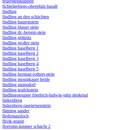
feuersteinklippen
fichtelgebirgs-oberpfalz-basalt
findling
findling an den schächten
findling bauernstein
findling blauer stein
findling dr.-hengst-stein
findling göttnitz
findling großer stein
findling haselberg 1
findling haselberg 2
findling haselberg 3
findling haselberg 4
findling haselberg 5
findling herman-rothert-stein
findling mosigkauer heide
findling stumsdorf
findling teufelsstein
findlingsgruppe friedrich-ludwig-jahn denkmal
finkenberg
finkenberg-raseneisenstein
fläming sander
fledemausloch
flivik-granit
florentin-kästner schacht 2