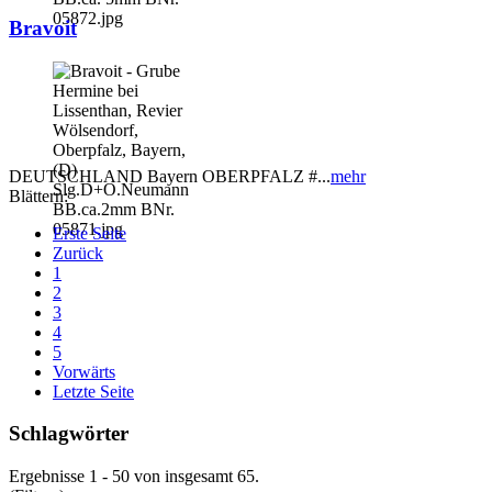
Bravoit
DEUTSCHLAND Bayern OBERPFALZ #...
mehr
Blättern:
Erste Seite
Zurück
1
2
3
4
5
Vorwärts
Letzte Seite
Schlagwörter
Ergebnisse 1 - 50 von insgesamt 65.