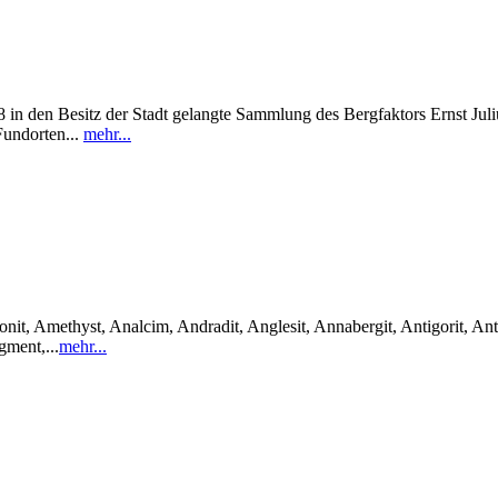
in den Besitz der Stadt gelangte Sammlung des Bergfaktors Ernst Julius
Fundorten...
mehr...
it, Amethyst, Analcim, Andradit, Anglesit, Annabergit, Antigorit, Anti
gment,...
mehr...