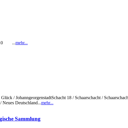
1-10 ...
mehr...
sch Glück / JohanngeorgenstadtSchacht 18 / Schaarschacht / Schaarschac
/ Neues Deutschland...
mehr...
ogische Sammlung