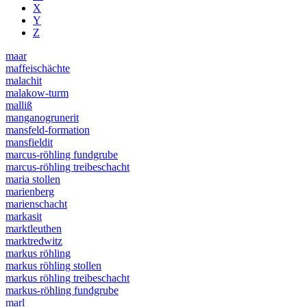
X
Y
Z
maar
maffeischächte
malachit
malakow-turm
malliß
manganogrunerit
mansfeld-formation
mansfieldit
marcus-röhling fundgrube
marcus-röhling treibeschacht
maria stollen
marienberg
marienschacht
markasit
marktleuthen
marktredwitz
markus röhling
markus röhling stollen
markus röhling treibeschacht
markus-röhling fundgrube
marl