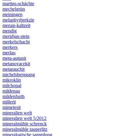
martins-schächte
mechelgrün
meiningen
melaphyrbrekzie
menap-kaltzeit
mendig
meridjan-stein
merkelschacht
merkers
merlau
meta-autunit
metanovacekit
metarauchit
michelsberggang
mikroklin
milchopal
mildenau
mildenfurth
millerit
mimetesit
mineralien welt
mineralien welt 5/2012
mineralmühle schrenck
mineralmühle tauperlitz
mineralogische sammlung