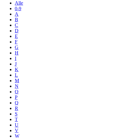
Alle
0-9
A
B
C
D
E
F
G
H
I
J
K
L
M
N
O
P
Q
R
S
T
U
V
W