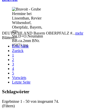
DEUTSCHLAND Bayern OBERPFALZ #...
mehr
Blättern:
Erste Seite
Zurück
1
2
3
4
5
Vorwärts
Letzte Seite
Schlagwörter
Ergebnisse 1 - 50 von insgesamt 74.
(Filtern)