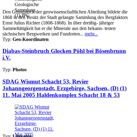
Den Grundstock der geowissenschaftlichen Abteilung bildete die
1868 in den Besitz der Stadt gelangte Sammlung des Bergfaktors
Ernst Julius Richter (1808-1868). In über dreißig- jähriger
Sammeltätigkeit hat er die Minerale aus den bekann- testen
sächsischen Bergwerken und Fundorten...
mehr...
Typ:
Geo-Koordinaten
Diabas-Steinbruch Glocken Pöhl bei Bösenbrunn
i.V.
Typ:
Photos
SDAG Wismut Schacht 53, Revier
Johanngeorgenstadt, Erzgebirge, Sachsen, (D) (1)
11. Mai 2005 Haldenkomplex Schacht 18 & 53
Typ:
Literatur