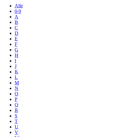
Alle
0-9
A
B
C
D
E
F
G
H
I
J
K
L
M
N
O
P
Q
R
S
T
U
V