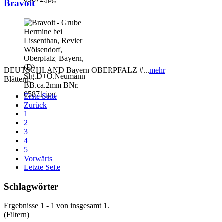
Bravoit
DEUTSCHLAND Bayern OBERPFALZ #...
mehr
Blättern:
Erste Seite
Zurück
1
2
3
4
5
Vorwärts
Letzte Seite
Schlagwörter
Ergebnisse 1 - 1 von insgesamt 1.
(Filtern)