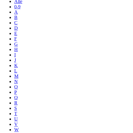
Alle
0-9
A
B
C
D
E
F
G
H
I
J
K
L
M
N
O
P
Q
R
S
T
U
V
W