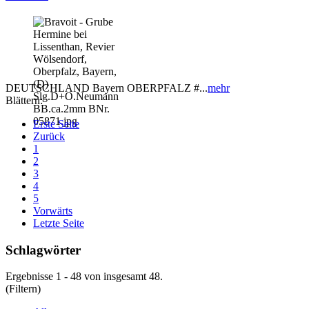
DEUTSCHLAND Bayern OBERPFALZ #...
mehr
Blättern:
Erste Seite
Zurück
1
2
3
4
5
Vorwärts
Letzte Seite
Schlagwörter
Ergebnisse 1 - 48 von insgesamt 48.
(Filtern)