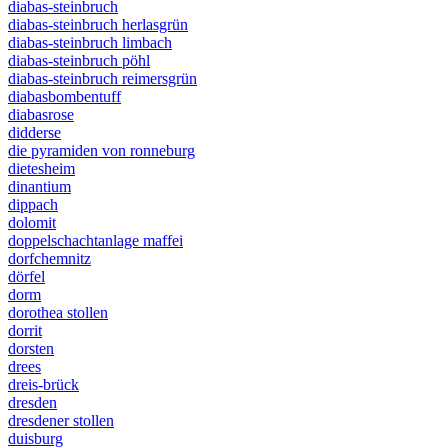
diabas-steinbruch
diabas-steinbruch herlasgrün
diabas-steinbruch limbach
diabas-steinbruch pöhl
diabas-steinbruch reimersgrün
diabasbombentuff
diabasrose
didderse
die pyramiden von ronneburg
dietesheim
dinantium
dippach
dolomit
doppelschachtanlage maffei
dorfchemnitz
dörfel
dorm
dorothea stollen
dorrit
dorsten
drees
dreis-brück
dresden
dresdener stollen
duisburg