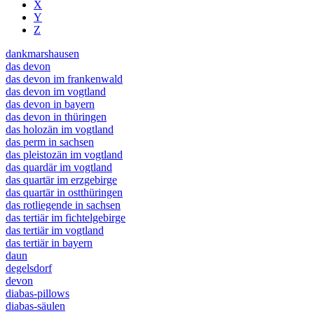
X
Y
Z
dankmarshausen
das devon
das devon im frankenwald
das devon im vogtland
das devon in bayern
das devon in thüringen
das holozän im vogtland
das perm in sachsen
das pleistozän im vogtland
das quardär im vogtland
das quartär im erzgebirge
das quartär in ostthüringen
das rotliegende in sachsen
das tertiär im fichtelgebirge
das tertiär im vogtland
das tertiär in bayern
daun
degelsdorf
devon
diabas-pillows
diabas-säulen