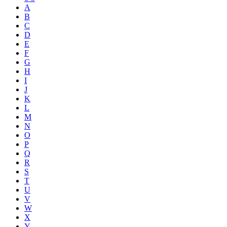
A
B
C
D
E
F
G
H
I
J
K
L
M
N
O
P
Q
R
S
T
U
V
W
X
Y