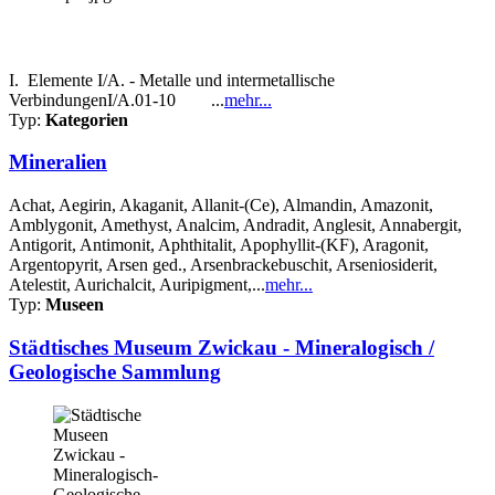
I. Elemente I/A. - Metalle und intermetallische
VerbindungenI/A.01-10 ...
mehr...
Typ:
Kategorien
Mineralien
Achat, Aegirin, Akaganit, Allanit-(Ce), Almandin, Amazonit,
Amblygonit, Amethyst, Analcim, Andradit, Anglesit, Annabergit,
Antigorit, Antimonit, Aphthitalit, Apophyllit-(KF), Aragonit,
Argentopyrit, Arsen ged., Arsenbrackebuschit, Arseniosiderit,
Atelestit, Aurichalcit, Auripigment,...
mehr...
Typ:
Museen
Städtisches Museum Zwickau - Mineralogisch /
Geologische Sammlung