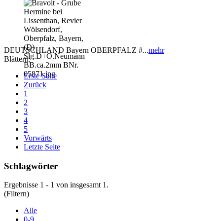
DEUTSCHLAND Bayern OBERPFALZ #...
mehr
Blättern:
Erste Seite
Zurück
1
2
3
4
5
Vorwärts
Letzte Seite
Schlagwörter
Ergebnisse 1 - 1 von insgesamt 1.
(Filtern)
Alle
0-9