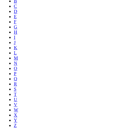
B
C
D
E
F
G
H
I
J
K
L
M
N
O
P
Q
R
S
T
U
V
W
X
Y
Z