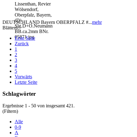
DEUTSCHLAND Bayern OBERPFALZ #...
mehr
Blättern:
Erste Seite
Zurück
1
2
3
4
5
Vorwärts
Letzte Seite
Schlagwörter
Ergebnisse 1 - 50 von insgesamt 421.
(Filtern)
Alle
0-9
A