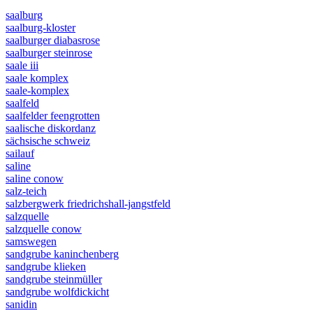
saalburg
saalburg-kloster
saalburger diabasrose
saalburger steinrose
saale iii
saale komplex
saale-komplex
saalfeld
saalfelder feengrotten
saalische diskordanz
sächsische schweiz
sailauf
saline
saline conow
salz-teich
salzbergwerk friedrichshall-jangstfeld
salzquelle
salzquelle conow
samswegen
sandgrube kaninchenberg
sandgrube klieken
sandgrube steinmüller
sandgrube wolfdickicht
sanidin