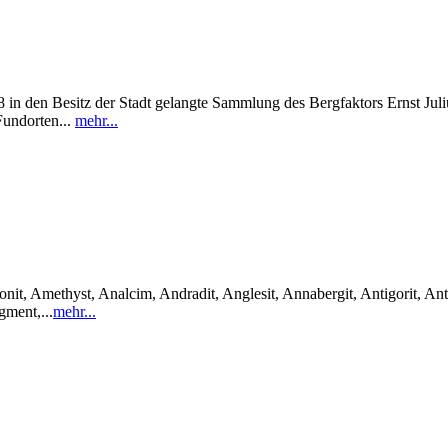
in den Besitz der Stadt gelangte Sammlung des Bergfaktors Ernst Julius
Fundorten...
mehr...
it, Amethyst, Analcim, Andradit, Anglesit, Annabergit, Antigorit, Anti
gment,...
mehr...