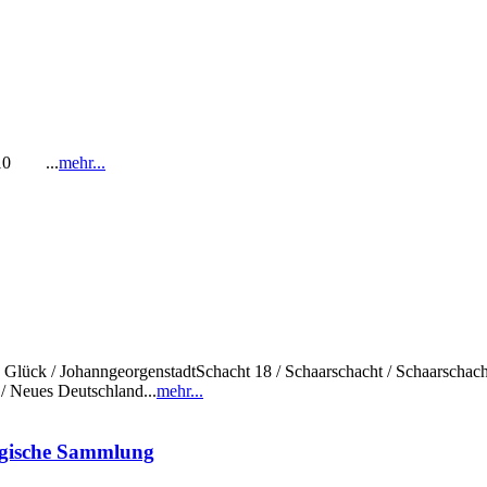
1-10 ...
mehr...
sch Glück / JohanngeorgenstadtSchacht 18 / Schaarschacht / Schaarschac
/ Neues Deutschland...
mehr...
ogische Sammlung