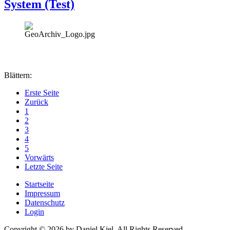
System (Test)
Blättern:
Erste Seite
Zurück
1
2
3
4
5
Vorwärts
Letzte Seite
Startseite
Impressum
Datenschutz
Login
Copyright © 2026 by Daniel Kiel. All Rights Reserved.