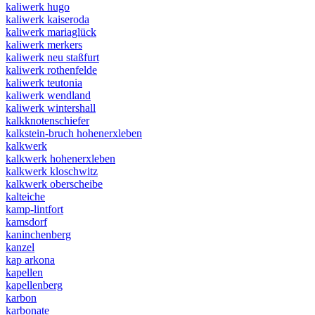
kaliwerk hugo
kaliwerk kaiseroda
kaliwerk mariaglück
kaliwerk merkers
kaliwerk neu staßfurt
kaliwerk rothenfelde
kaliwerk teutonia
kaliwerk wendland
kaliwerk wintershall
kalkknotenschiefer
kalkstein-bruch hohenerxleben
kalkwerk
kalkwerk hohenerxleben
kalkwerk kloschwitz
kalkwerk oberscheibe
kalteiche
kamp-lintfort
kamsdorf
kaninchenberg
kanzel
kap arkona
kapellen
kapellenberg
karbon
karbonate