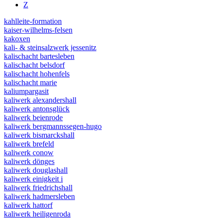
Z
kahlleite-formation
kaiser-wilhelms-felsen
kakoxen
kali- & steinsalzwerk jessenitz
kalischacht bartesleben
kalischacht belsdorf
kalischacht hohenfels
kalischacht marie
kaliumpargasit
kaliwerk alexandershall
kaliwerk antonsglück
kaliwerk beienrode
kaliwerk bergmannssegen-hugo
kaliwerk bismarckshall
kaliwerk brefeld
kaliwerk conow
kaliwerk dönges
kaliwerk douglashall
kaliwerk einigkeit i
kaliwerk friedrichshall
kaliwerk hadmersleben
kaliwerk hattorf
kaliwerk heiligenroda