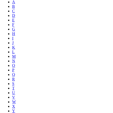
A
B
C
D
E
F
G
H
I
J
K
L
M
N
O
P
Q
R
S
T
U
V
W
X
Y