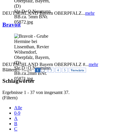
DEUTSCHLAND Bayern OBERPFALZ...
mehr
Bravoit
DEUTSCHLAND Bayern OBERPFALZ #...
mehr
Blättern:
Zurück
1
2
3
4
5
Vorwärts
Schlagwörter
Ergebnisse 1 - 37 von insgesamt 37.
(Filtern)
Alle
0-9
A
B
C