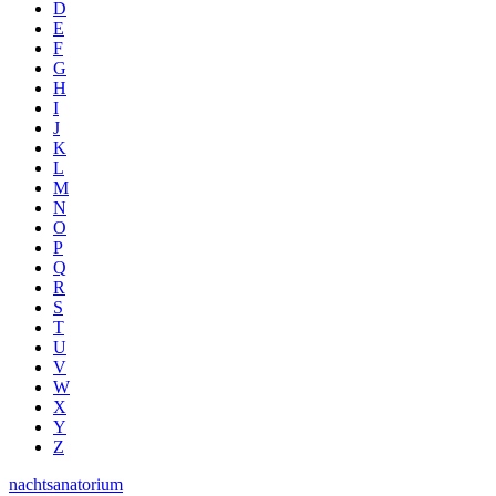
D
E
F
G
H
I
J
K
L
M
N
O
P
Q
R
S
T
U
V
W
X
Y
Z
nachtsanatorium