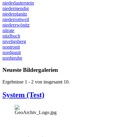
niederlauterstein
niedermendig
niederplanitz
niederrottweil
niederzwönitz
nitrate
nitzlbuch
niveligsberg
nontronit
nordgauit
nordgrube
Neueste Bildergalerien
Ergebnisse 1 - 2 von insgesamt 10.
System (Test)