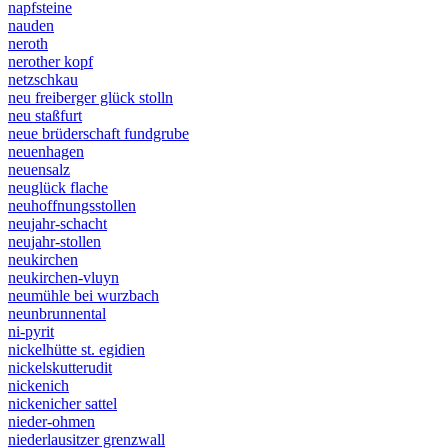
napfsteine
nauden
neroth
nerother kopf
netzschkau
neu freiberger glück stolln
neu staßfurt
neue brüderschaft fundgrube
neuenhagen
neuensalz
neuglück flache
neuhoffnungsstollen
neujahr-schacht
neujahr-stollen
neukirchen
neukirchen-vluyn
neumühle bei wurzbach
neunbrunnental
ni-pyrit
nickelhütte st. egidien
nickelskutterudit
nickenich
nickenicher sattel
nieder-ohmen
niederlausitzer grenzwall