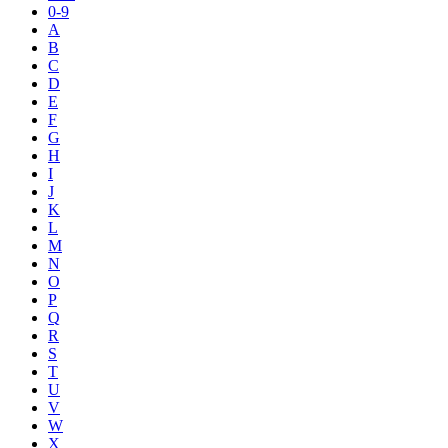
0-9
A
B
C
D
E
F
G
H
I
J
K
L
M
N
O
P
Q
R
S
T
U
V
W
X