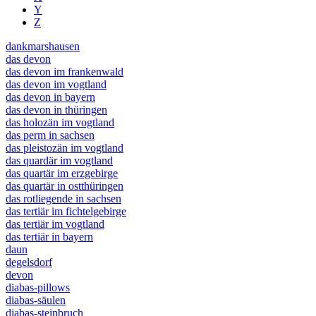
Y
Z
dankmarshausen
das devon
das devon im frankenwald
das devon im vogtland
das devon in bayern
das devon in thüringen
das holozän im vogtland
das perm in sachsen
das pleistozän im vogtland
das quardär im vogtland
das quartär im erzgebirge
das quartär in ostthüringen
das rotliegende in sachsen
das tertiär im fichtelgebirge
das tertiär im vogtland
das tertiär in bayern
daun
degelsdorf
devon
diabas-pillows
diabas-säulen
diabas-steinbruch