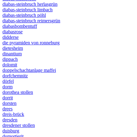
diabas-steinbruch herlasgrün
diabas-steinbruch limbach
diabas-steinbruch pöhl
diabas-steinbruch reimersgrün
diabasbombentuff
diabasrose
didderse
die pyramiden von ronneburg
dietesheim
dinantium
dippach
dolomit
doppelschachtanlage maffei
dorfchemnitz
dörfel
dorm
dorothea stollen
dorrit
dorsten
drees
dreis-brück
dresden
dresdener stollen
duisburg
dumortierit