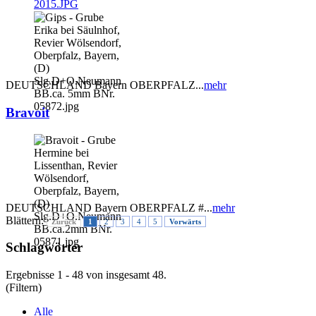
DEUTSCHLAND Bayern OBERPFALZ...
mehr
Bravoit
DEUTSCHLAND Bayern OBERPFALZ #...
mehr
Blättern:
Zurück
1
2
3
4
5
Vorwärts
Schlagwörter
Ergebnisse 1 - 48 von insgesamt 48.
(Filtern)
Alle