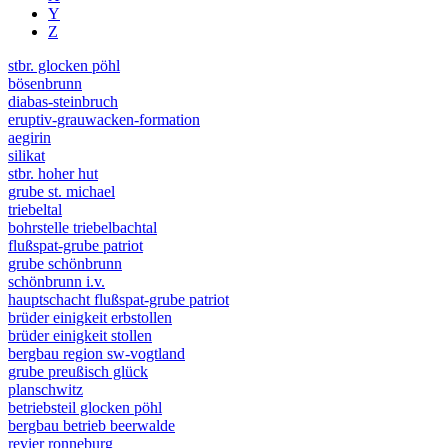
Y
Z
stbr. glocken pöhl
bösenbrunn
diabas-steinbruch
eruptiv-grauwacken-formation
aegirin
silikat
stbr. hoher hut
grube st. michael
triebeltal
bohrstelle triebelbachtal
flußspat-grube patriot
grube schönbrunn
schönbrunn i.v.
hauptschacht flußspat-grube patriot
brüder einigkeit erbstollen
brüder einigkeit stollen
bergbau region sw-vogtland
grube preußisch glück
planschwitz
betriebsteil glocken pöhl
bergbau betrieb beerwalde
revier ronneburg