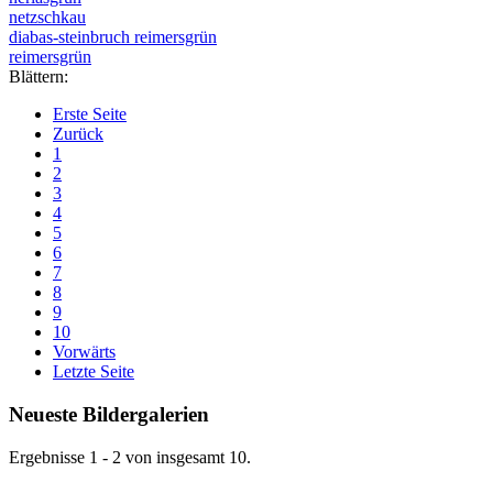
netzschkau
diabas-steinbruch reimersgrün
reimersgrün
Blättern:
Erste Seite
Zurück
1
2
3
4
5
6
7
8
9
10
Vorwärts
Letzte Seite
Neueste Bildergalerien
Ergebnisse 1 - 2 von insgesamt 10.