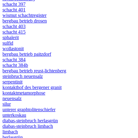
schacht 397
schacht 401
wismut schachtregister
bergbau betrieb drosen
schacht 403
schacht 415
sphalerit
sulfid
wollastonit
bergbau betrieb paitzdorf
schacht 384
schacht 384b
bergbau betrieb reust-lichtenberg
steinbruch neuensalz
serpentinit
kontakthof des bergener granit
kontaktmetamorphose
neuensalz
silur
unterer graphtolitenschiefer
unterkoskau
diabas-steinbruch herlasgrün
diabas-steinbruch limbach
limbach
herlasgrün