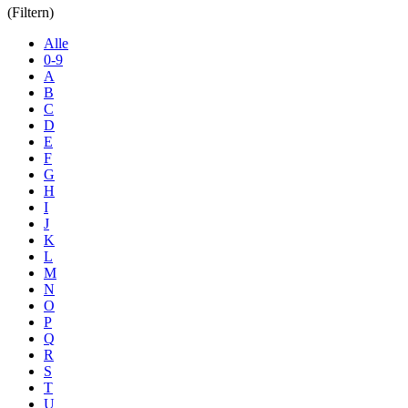
(Filtern)
Alle
0-9
A
B
C
D
E
F
G
H
I
J
K
L
M
N
O
P
Q
R
S
T
U