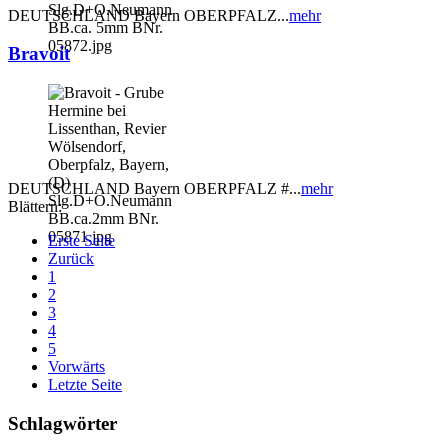
DEUTSCHLAND Bayern OBERPFALZ...
mehr
Bravoit
DEUTSCHLAND Bayern OBERPFALZ #...
mehr
Blättern:
Erste Seite
Zurück
1
2
3
4
5
Vorwärts
Letzte Seite
Schlagwörter