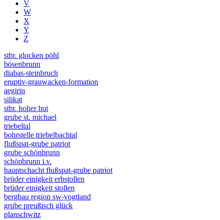
V
W
X
Y
Z
stbr. glocken pöhl
bösenbrunn
diabas-steinbruch
eruptiv-grauwacken-formation
aegirin
silikat
stbr. hoher hut
grube st. michael
triebeltal
bohrstelle triebelbachtal
flußspat-grube patriot
grube schönbrunn
schönbrunn i.v.
hauptschacht flußspat-grube patriot
brüder einigkeit erbstollen
brüder einigkeit stollen
bergbau region sw-vogtland
grube preußisch glück
planschwitz