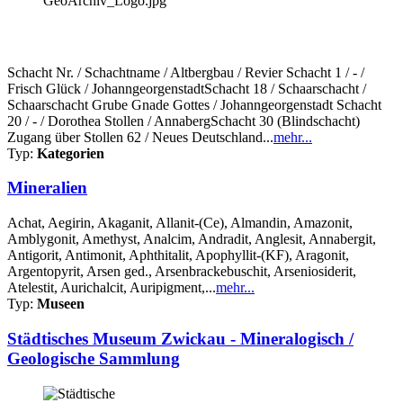
Schacht Nr. / Schachtname / Altbergbau / Revier Schacht 1 / - /
Frisch Glück / JohanngeorgenstadtSchacht 18 / Schaarschacht /
Schaarschacht Grube Gnade Gottes / Johanngeorgenstadt Schacht
20 / - / Dorothea Stollen / AnnabergSchacht 30 (Blindschacht)
Zugang über Stollen 62 / Neues Deutschland...
mehr...
Typ:
Kategorien
Mineralien
Achat, Aegirin, Akaganit, Allanit-(Ce), Almandin, Amazonit,
Amblygonit, Amethyst, Analcim, Andradit, Anglesit, Annabergit,
Antigorit, Antimonit, Aphthitalit, Apophyllit-(KF), Aragonit,
Argentopyrit, Arsen ged., Arsenbrackebuschit, Arseniosiderit,
Atelestit, Aurichalcit, Auripigment,...
mehr...
Typ:
Museen
Städtisches Museum Zwickau - Mineralogisch /
Geologische Sammlung