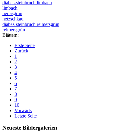
diabas-steinbruch limbach
limbach
herlasgrün
netzschkau
diabas-steinbruch reimersgrün
reimersgrün
Blättern:
Erste Seite
Zurück
1
2
3
4
5
6
7
8
9
10
Vorwärts
Letzte Seite
Neueste Bildergalerien