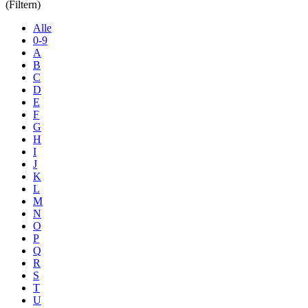
(Filtern)
Alle
0-9
A
B
C
D
E
F
G
H
I
J
K
L
M
N
O
P
Q
R
S
T
U