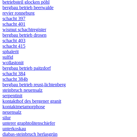
betriebsteil glocken pöhl
bergbau betrieb beerwalde
revier ronneburg
schacht 397
schacht 401
wismut schachtregister
bergbau betrieb drosen
schacht 403
schacht 415
sphalerit
sulfid
wollastonit
bergbau betrieb paitzdorf
schacht 384
schacht 384b
bergbau betrieb reust-lichtenberg
steinbruch neuensalz
serpentinit
kontakthof des bergener granit
kontaktmetamorphose
neuensalz
silur
unterer graphtolitenschiefer
unterkoskau
diabas-steinbruch herlasgrün