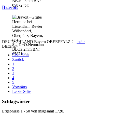
Bravoit
DEUTSCHLAND Bayern OBERPFALZ #...
mehr
Blättern:
Erste Seite
Zurück
1
2
3
4
5
Vorwärts
Letzte Seite
Schlagwörter
Ergebnisse 1 - 50 von insgesamt 1720.