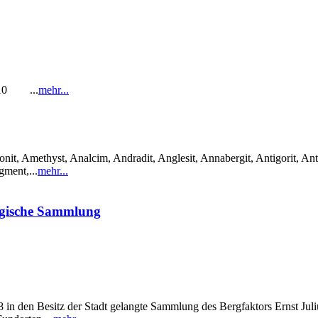
1-10 ...
mehr...
it, Amethyst, Analcim, Andradit, Anglesit, Annabergit, Antigorit, Anti
gment,...
mehr...
ogische Sammlung
in den Besitz der Stadt gelangte Sammlung des Bergfaktors Ernst Julius