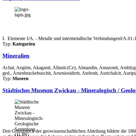
I. Elemente I/A. - Metalle und intermetallische VerbindungenI/A.0
Typ:
Kategorien
Mineralien
Achat, Aegirin, Akaganit, Allanit-(Ce), Almandin, Amazonit, Amblygon
ged., Arsenbrackebuschit, Arseniosiderit, Atelestit, Aurichalcit, Auripi
Typ:
Museen
Städtisches Museum Zwickau - Mineralogisch / Geol
Den Grundstock der geowissenschaftlichen Abteilung bildete die 1868 