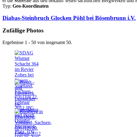
er die Minerale aus den bekann- testen sächsischen Bergwerken und 
Typ:
Geo-Koordinaten
Diabas-Steinbruch Glocken Pöhl bei Bösenbrunn i.V.
Zufällige Photos
Ergebnisse 1 - 50 von insgesamt 50.