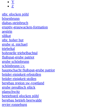
Y
Z
stbr. glocken pöhl
bösenbrunn
diabas-steinbruch
eruptiv-grauwacken-formation
aegirin
silikat
stbr. hoher hut
grube st. michael
triebeltal
bohrstelle triebelbachtal
flußspat-grube patriot
grube schönbrunn
schönbrunn i.v.
hauptschacht flußspat-grube patriot
brüder einigkeit erbstollen
brüder einigkeit stollen
bergbau region sw-vogtland
grube preußisch glück
planschwitz
betriebsteil glocken pöhl
bergbau betrieb beerwalde
revier ronneburg