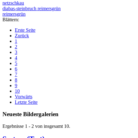
netzschkau
diabas-steinbruch reimersgrün
reimersgrün
Blättern:
Erste Seite
Zurück
1
2
3
4
5
6
7
8
9
10
Vorwärts
Letzte Seite
Neueste Bildergalerien
Ergebnisse 1 - 2 von insgesamt 10.