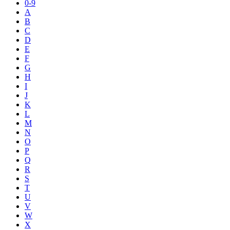
0-9
A
B
C
D
E
F
G
H
I
J
K
L
M
N
O
P
Q
R
S
T
U
V
W
X