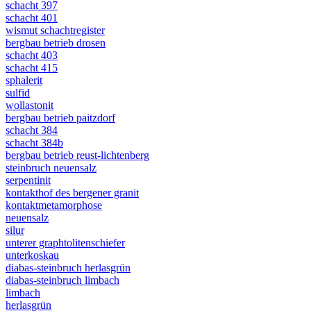
schacht 397
schacht 401
wismut schachtregister
bergbau betrieb drosen
schacht 403
schacht 415
sphalerit
sulfid
wollastonit
bergbau betrieb paitzdorf
schacht 384
schacht 384b
bergbau betrieb reust-lichtenberg
steinbruch neuensalz
serpentinit
kontakthof des bergener granit
kontaktmetamorphose
neuensalz
silur
unterer graphtolitenschiefer
unterkoskau
diabas-steinbruch herlasgrün
diabas-steinbruch limbach
limbach
herlasgrün