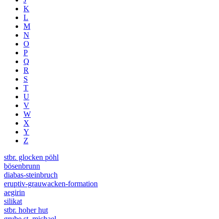
K
L
M
N
O
P
Q
R
S
T
U
V
W
X
Y
Z
stbr. glocken pöhl
bösenbrunn
diabas-steinbruch
eruptiv-grauwacken-formation
aegirin
silikat
stbr. hoher hut
grube st. michael