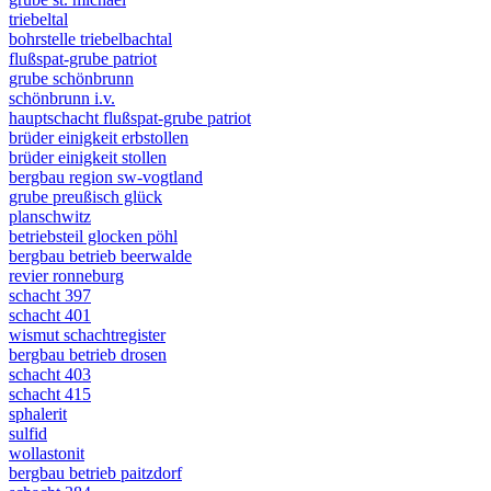
triebeltal
bohrstelle triebelbachtal
flußspat-grube patriot
grube schönbrunn
schönbrunn i.v.
hauptschacht flußspat-grube patriot
brüder einigkeit erbstollen
brüder einigkeit stollen
bergbau region sw-vogtland
grube preußisch glück
planschwitz
betriebsteil glocken pöhl
bergbau betrieb beerwalde
revier ronneburg
schacht 397
schacht 401
wismut schachtregister
bergbau betrieb drosen
schacht 403
schacht 415
sphalerit
sulfid
wollastonit
bergbau betrieb paitzdorf