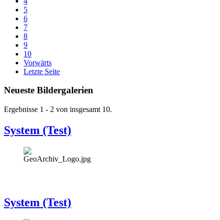
4
5
6
7
8
9
10
Vorwärts
Letzte Seite
Neueste Bildergalerien
Ergebnisse 1 - 2 von insgesamt 10.
System (Test)
System (Test)