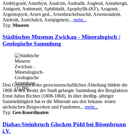
Amblygonit, Amethyst, Analcim, Andradit, Anglesit, Annabergit,
Antigorit, Antimonit, Aphthitalit, Apophyllit-(KF), Aragonit,
Argentopyrit, Arsen ged., Arsenbrackebuschit, Arseniosiderit,
Atelestit, Aurichalcit, Auripigment,...
mehr...
Typ:
Museen
Städtisches Museum Zwickau - Mineralogisch /
Geologische Sammlung
Den Grundstock der geowissenschaftlichen Abteilung bildete die
1868 in den Besitz der Stadt gelangte Sammlung des Bergfaktors
Ernst Julius Richter (1808-1868). In über dreißig- jähriger
Sammeltätigkeit hat er die Minerale aus den bekann- testen
sächsischen Bergwerken und Fundorten...
mehr...
Typ:
Geo-Koordinaten
Diabas-Steinbruch Glocken Pöhl bei Bösenbrunn
i.V.