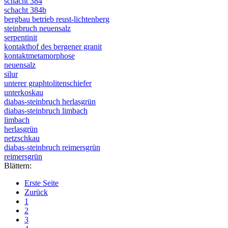
schacht 384
schacht 384b
bergbau betrieb reust-lichtenberg
steinbruch neuensalz
serpentinit
kontakthof des bergener granit
kontaktmetamorphose
neuensalz
silur
unterer graphtolitenschiefer
unterkoskau
diabas-steinbruch herlasgrün
diabas-steinbruch limbach
limbach
herlasgrün
netzschkau
diabas-steinbruch reimersgrün
reimersgrün
Blättern:
Erste Seite
Zurück
1
2
3