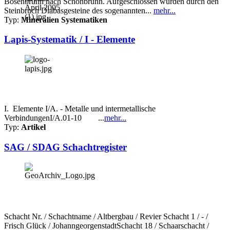
Bösenbrunn nach Schönbrunn. Aufgeschlossen wurden durch den
Steinbruch Diabasgesteine des sogenannten...
mehr...
Typ:
Mineralien Systematiken
Lapis-Systematik / I - Elemente
I. Elemente I/A. - Metalle und intermetallische
VerbindungenI/A.01-10 ...
mehr...
Typ:
Artikel
SAG / SDAG Schachtregister
Schacht Nr. / Schachtname / Altbergbau / Revier Schacht 1 / - /
Frisch Glück / JohanngeorgenstadtSchacht 18 / Schaarschacht /