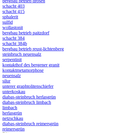
bergbau betrieb drosen
schacht 403
schacht 415
sphalerit
sulfid
wollastonit
bergbau betrieb paitzdorf
schacht 384
schacht 384b
bergbau betrieb reust-lichtenberg
steinbruch neuensalz
serpentinit
kontakthof des bergener granit
kontaktmetamorphose
neuensalz
silur
unterer graphtolitenschiefer
unterkoskau
diabas-steinbruch herlasgrün
diabas-steinbruch limbach
limbach
herlasgrün
netzschkau
diabas-steinbruch reimersgrün
reimersgrün