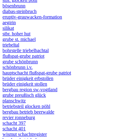
stbr. glocken pöhl
bösenbrunn
diabas-steinbruch
eruptiv-grauwacken-formation
aegirin
silikat
stbr. hoher hut
grube st. michael
triebeltal
bohrstelle triebelbachtal
flußspat-grube patriot
grube schönbrunn
schönbrunn i.v.
hauptschacht flußspat-grube patriot
brüder einigkeit erbstollen
brüder einigkeit stollen
bergbau region sw-vogtland
grube preußisch glück
planschwitz
betriebsteil glocken pöhl
bergbau betrieb beerwalde
revier ronneburg
schacht 397
schacht 401
wismut schachtregister