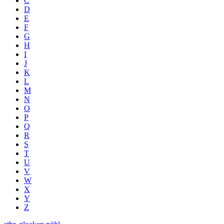
C
D
E
F
G
H
I
J
K
L
M
N
O
P
Q
R
S
T
U
V
W
X
Y
Z