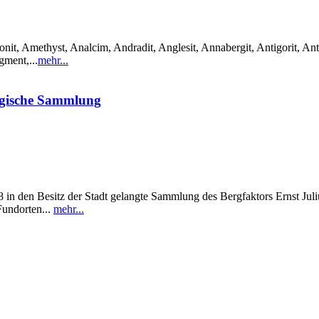
it, Amethyst, Analcim, Andradit, Anglesit, Annabergit, Antigorit, Anti
gment,...
mehr...
ogische Sammlung
in den Besitz der Stadt gelangte Sammlung des Bergfaktors Ernst Julius
Fundorten...
mehr...