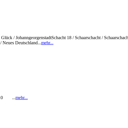
sch Glück / JohanngeorgenstadtSchacht 18 / Schaarschacht / Schaarschac
/ Neues Deutschland...
mehr...
1-10 ...
mehr...