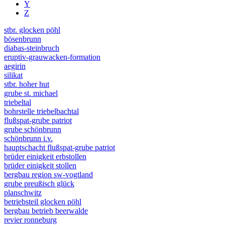
Y
Z
stbr. glocken pöhl
bösenbrunn
diabas-steinbruch
eruptiv-grauwacken-formation
aegirin
silikat
stbr. hoher hut
grube st. michael
triebeltal
bohrstelle triebelbachtal
flußspat-grube patriot
grube schönbrunn
schönbrunn i.v.
hauptschacht flußspat-grube patriot
brüder einigkeit erbstollen
brüder einigkeit stollen
bergbau region sw-vogtland
grube preußisch glück
planschwitz
betriebsteil glocken pöhl
bergbau betrieb beerwalde
revier ronneburg