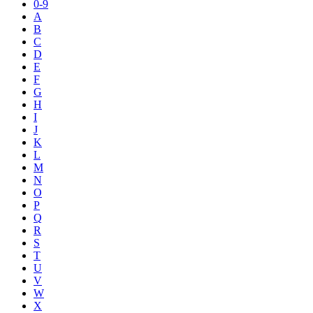
0-9
A
B
C
D
E
F
G
H
I
J
K
L
M
N
O
P
Q
R
S
T
U
V
W
X