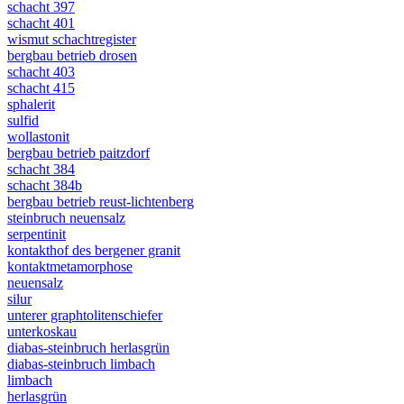
schacht 397
schacht 401
wismut schachtregister
bergbau betrieb drosen
schacht 403
schacht 415
sphalerit
sulfid
wollastonit
bergbau betrieb paitzdorf
schacht 384
schacht 384b
bergbau betrieb reust-lichtenberg
steinbruch neuensalz
serpentinit
kontakthof des bergener granit
kontaktmetamorphose
neuensalz
silur
unterer graphtolitenschiefer
unterkoskau
diabas-steinbruch herlasgrün
diabas-steinbruch limbach
limbach
herlasgrün