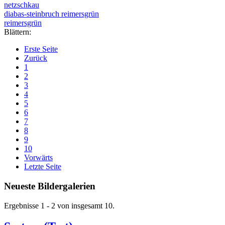
netzschkau
diabas-steinbruch reimersgrün
reimersgrün
Blättern:
Erste Seite
Zurück
1
2
3
4
5
6
7
8
9
10
Vorwärts
Letzte Seite
Neueste Bildergalerien
Ergebnisse 1 - 2 von insgesamt 10.