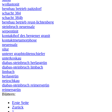
wollastonit
bergbau betrieb paitzdorf
schacht 384
schacht 384b
bergbau betrieb reust-lichtenberg
steinbruch neuensalz
serpentinit
kontakthof des bergener granit
kontaktmetamorphose
neuensalz
silur
unterer graphtolitenschiefer
unterkoskau
diabas-steinbruch herlasgrün
diabas-steinbruch limbach
limbach
herlasgrün
netzschkau
diabas-steinbruch reimersgrün
reimersgrün
Blättern:
Erste Seite
Zurück
1