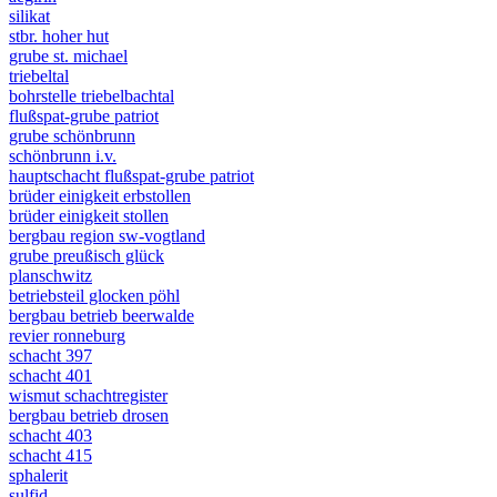
silikat
stbr. hoher hut
grube st. michael
triebeltal
bohrstelle triebelbachtal
flußspat-grube patriot
grube schönbrunn
schönbrunn i.v.
hauptschacht flußspat-grube patriot
brüder einigkeit erbstollen
brüder einigkeit stollen
bergbau region sw-vogtland
grube preußisch glück
planschwitz
betriebsteil glocken pöhl
bergbau betrieb beerwalde
revier ronneburg
schacht 397
schacht 401
wismut schachtregister
bergbau betrieb drosen
schacht 403
schacht 415
sphalerit
sulfid