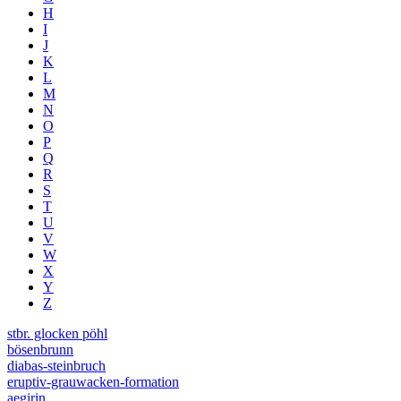
H
I
J
K
L
M
N
O
P
Q
R
S
T
U
V
W
X
Y
Z
stbr. glocken pöhl
bösenbrunn
diabas-steinbruch
eruptiv-grauwacken-formation
aegirin