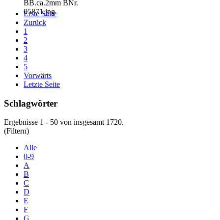
Erste Seite
Zurück
1
2
3
4
5
Vorwärts
Letzte Seite
Schlagwörter
Ergebnisse 1 - 50 von insgesamt 1720.
(Filtern)
Alle
0-9
A
B
C
D
E
F
G