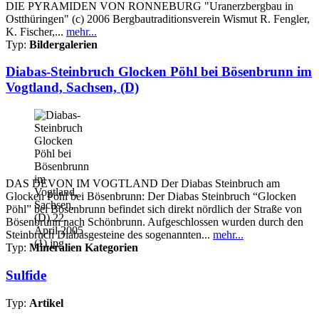
DIE PYRAMIDEN VON RONNEBURG "Uranerzbergbau in
Ostthüringen" (c) 2006 Bergbautraditionsverein Wismut R. Fengler,
K. Fischer,...
mehr...
Typ:
Bildergalerien
Diabas-Steinbruch Glocken Pöhl bei Bösenbrunn im
Vogtland, Sachsen, (D)
DAS DEVON IM VOGTLAND Der Diabas Steinbruch am
Glocken Pöhl bei Bösenbrunn: Der Diabas Steinbruch “Glocken
Pöhl” bei Bösenbrunn befindet sich direkt nördlich der Straße von
Bösenbrunn nach Schönbrunn. Aufgeschlossen wurden durch den
Steinbruch Diabasgesteine des sogenannten...
mehr...
Typ:
Mineralien Kategorien
Sulfide
Typ:
Artikel