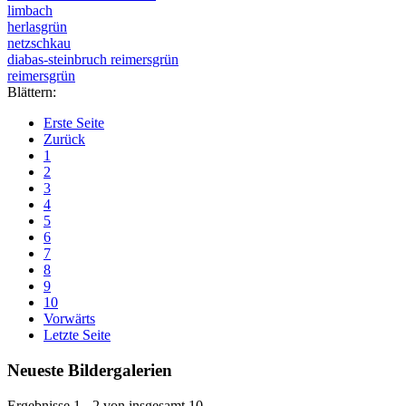
limbach
herlasgrün
netzschkau
diabas-steinbruch reimersgrün
reimersgrün
Blättern:
Erste Seite
Zurück
1
2
3
4
5
6
7
8
9
10
Vorwärts
Letzte Seite
Neueste Bildergalerien
Ergebnisse 1 - 2 von insgesamt 10.