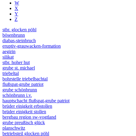
W
X
Y
Z
stbr. glocken pöhl
bösenbrunn
diabas-steinbruch
eruptiv-grauwacken-formation
aegirin
silikat
stbr. hoher hut
grube st. michael
triebeltal
bohrstelle triebelbachtal
flußspat-grube patriot
grube schönbrunn
schönbrunn i.v.
hauptschacht flußspat-grube patriot
brüder einigkeit erbstollen
brüder einigkeit stollen
bergbau region sw-vogtland
grube preußisch glück
planschwitz
betriebsteil glocken pöhl