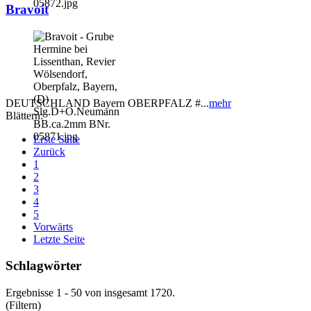
Bravoit
DEUTSCHLAND Bayern OBERPFALZ #...
mehr
Blättern:
Erste Seite
Zurück
1
2
3
4
5
Vorwärts
Letzte Seite
Schlagwörter
Ergebnisse 1 - 50 von insgesamt 1720.
(Filtern)