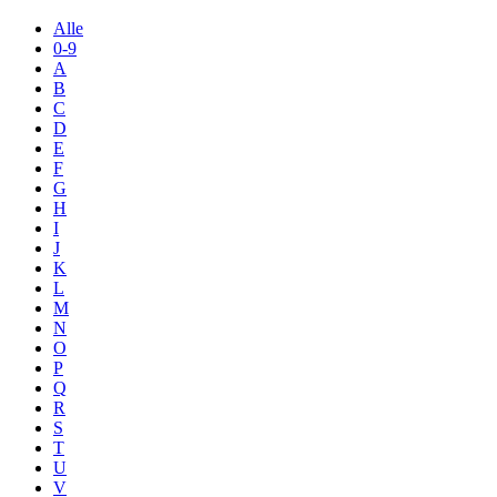
Alle
0-9
A
B
C
D
E
F
G
H
I
J
K
L
M
N
O
P
Q
R
S
T
U
V