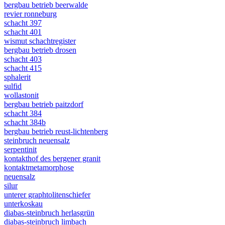
bergbau betrieb beerwalde
revier ronneburg
schacht 397
schacht 401
wismut schachtregister
bergbau betrieb drosen
schacht 403
schacht 415
sphalerit
sulfid
wollastonit
bergbau betrieb paitzdorf
schacht 384
schacht 384b
bergbau betrieb reust-lichtenberg
steinbruch neuensalz
serpentinit
kontakthof des bergener granit
kontaktmetamorphose
neuensalz
silur
unterer graphtolitenschiefer
unterkoskau
diabas-steinbruch herlasgrün
diabas-steinbruch limbach