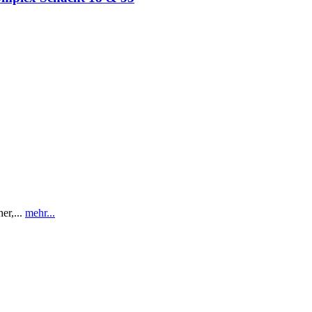
r,...
mehr...