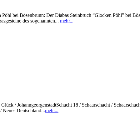
i Bösenbrunn: Der Diabas Steinbruch “Glocken Pöhl” bei Bösenbru
asgesteine des sogenannten...
mehr...
sch Glück / JohanngeorgenstadtSchacht 18 / Schaarschacht / Schaarschac
/ Neues Deutschland...
mehr...