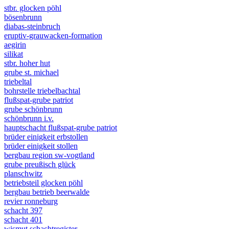
stbr. glocken pöhl
bösenbrunn
diabas-steinbruch
eruptiv-grauwacken-formation
aegirin
silikat
stbr. hoher hut
grube st. michael
triebeltal
bohrstelle triebelbachtal
flußspat-grube patriot
grube schönbrunn
schönbrunn i.v.
hauptschacht flußspat-grube patriot
brüder einigkeit erbstollen
brüder einigkeit stollen
bergbau region sw-vogtland
grube preußisch glück
planschwitz
betriebsteil glocken pöhl
bergbau betrieb beerwalde
revier ronneburg
schacht 397
schacht 401
wismut schachtregister