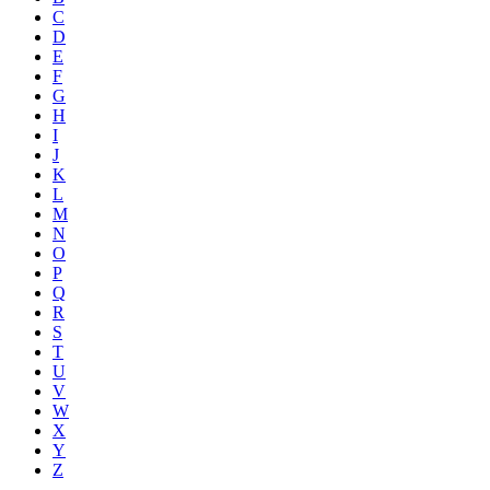
C
D
E
F
G
H
I
J
K
L
M
N
O
P
Q
R
S
T
U
V
W
X
Y
Z