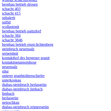
bergbau betrieb drosen
schacht 403
schacht 415
sphalerit
sulfid
wollastonit
bergbau betrieb paitzdorf
schacht 384
schacht 384b
bergbau betrieb reust-lichtenberg
steinbruch neuensalz
serpentinit
kontakthof des bergener granit
kontaktmetamorphose
neuensalz
silur
unterer graphtolitenschiefer
unterkoskau
diabas-steinbruch herlasgrün
diabas-steinbruch limbach
limbach
herlasgrün
netzschkau
diabas-steinbruch reimersgrün