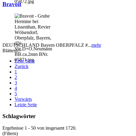
Bravoit
DEUTSCHLAND Bayern OBERPFALZ #...
mehr
Blättern:
Erste Seite
Zurück
1
2
3
4
5
Vorwärts
Letzte Seite
Schlagwörter
Ergebnisse 1 - 50 von insgesamt 1720.
(Filtern)