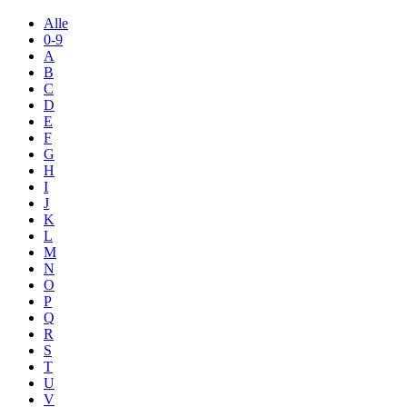
Alle
0-9
A
B
C
D
E
F
G
H
I
J
K
L
M
N
O
P
Q
R
S
T
U
V