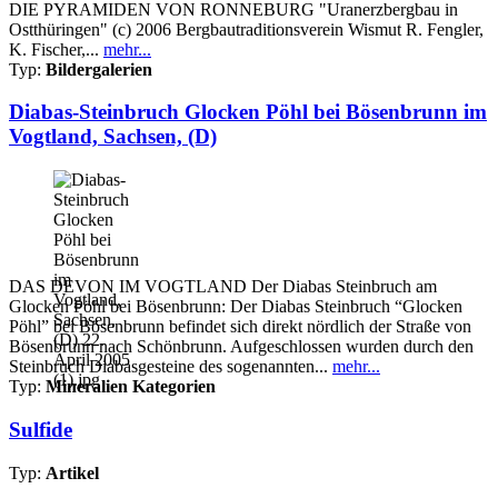
DIE PYRAMIDEN VON RONNEBURG "Uranerzbergbau in
Ostthüringen" (c) 2006 Bergbautraditionsverein Wismut R. Fengler,
K. Fischer,...
mehr...
Typ:
Bildergalerien
Diabas-Steinbruch Glocken Pöhl bei Bösenbrunn im
Vogtland, Sachsen, (D)
DAS DEVON IM VOGTLAND Der Diabas Steinbruch am
Glocken Pöhl bei Bösenbrunn: Der Diabas Steinbruch “Glocken
Pöhl” bei Bösenbrunn befindet sich direkt nördlich der Straße von
Bösenbrunn nach Schönbrunn. Aufgeschlossen wurden durch den
Steinbruch Diabasgesteine des sogenannten...
mehr...
Typ:
Mineralien Kategorien
Sulfide
Typ:
Artikel