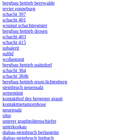
bergbau betrieb beerwalde
revier ronneburg
schacht 397
schacht 401
wismut schachtregister
bergbau betrieb drosen
schacht 403
schacht 415
sphalerit
sulfid
wollastonit
bergbau betrieb paitzdorf
schacht 384
schacht 384b
bergbau betrieb reust-lichtenberg
steinbruch neuensalz
serpentinit
kontakthof des bergener granit
kontaktmetamorphose
neuensalz
silur
unterer graphtolitenschiefer
unterkoskau
diabas-steinbruch herlasgrün
diabas-steinbruch limbach