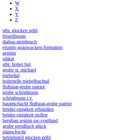
W
X
Y
Z
stbr. glocken pöhl
bösenbrunn
diabas-steinbruch
eruptiv-grauwacken-formation
aegirin
silikat
stbr. hoher hut
grube st. michael
triebeltal
bohrstelle triebelbachtal
flußspat-grube patriot
grube schönbrunn
schönbrunn i.v.
hauptschacht flußspat-grube patriot
brüder einigkeit erbstollen
brüder einigkeit stollen
bergbau region sw-vogtland
grube preußisch glück
planschwitz
betriebsteil glocken pöhl