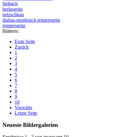
limbach
herlasgrün
netzschkau
diabas-steinbruch reimersgrün
reimersgrün
Blättern:
Erste Seite
Zurück
1
2
3
4
5
6
7
8
9
10
Vorwärts
Letzte Seite
Neueste Bildergalerien
Ergebnisse 1 - 2 von insgesamt 10.