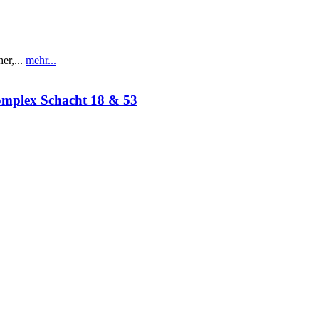
r,...
mehr...
omplex Schacht 18 & 53