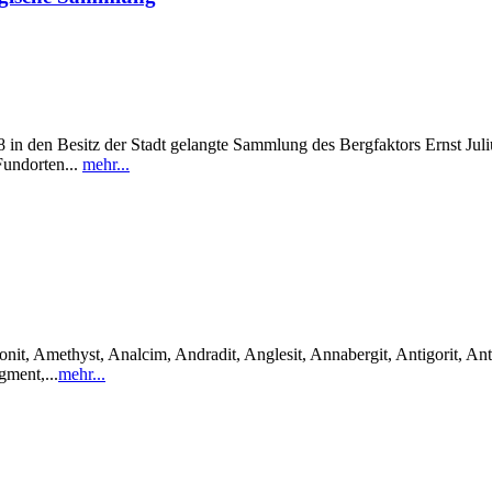
in den Besitz der Stadt gelangte Sammlung des Bergfaktors Ernst Julius
Fundorten...
mehr...
it, Amethyst, Analcim, Andradit, Anglesit, Annabergit, Antigorit, Anti
gment,...
mehr...