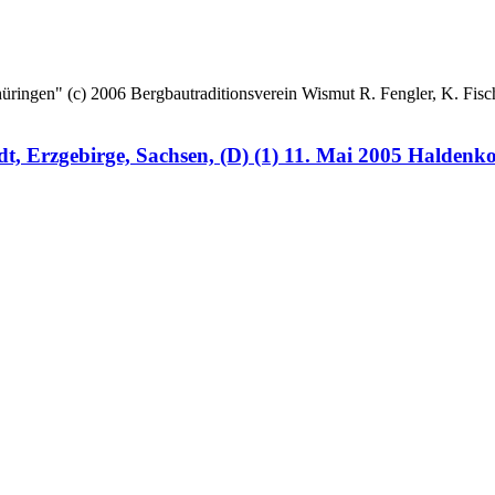
 (c) 2006 Bergbautraditionsverein Wismut R. Fengler, K. Fische
, Erzgebirge, Sachsen, (D) (1) 11. Mai 2005 Haldenk