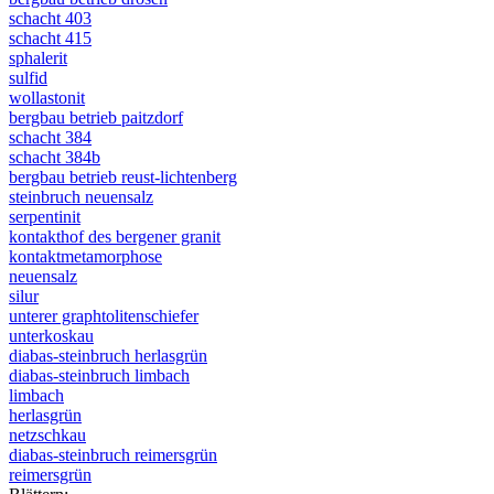
schacht 403
schacht 415
sphalerit
sulfid
wollastonit
bergbau betrieb paitzdorf
schacht 384
schacht 384b
bergbau betrieb reust-lichtenberg
steinbruch neuensalz
serpentinit
kontakthof des bergener granit
kontaktmetamorphose
neuensalz
silur
unterer graphtolitenschiefer
unterkoskau
diabas-steinbruch herlasgrün
diabas-steinbruch limbach
limbach
herlasgrün
netzschkau
diabas-steinbruch reimersgrün
reimersgrün