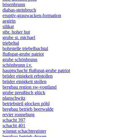
bösenbrunn
diabas-steinbruch
eruptiv-grauwacken-formation
aegirin
silikat
stbr. hoher hut
grube st. michael
triebeltal
bohrstelle triebelbachtal
flußspat-grube patriot
grube schönbrunn
schönbrunn i.v.
hauptschacht flußspat-grube patriot
brüder einigkeit erbstollen
brüder einigkeit stollen
bergbau region sw-vogtland
grube preußisch glück
planschwitz
betriebsteil glocken pöhl
bergbau betrieb beerwalde
revier ronneburg
schacht 397
schacht 401
wismut schachtregister
bergbau betrieb drosen