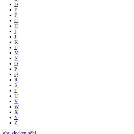
D
E
F
G
H
I
J
K
L
M
N
O
P
Q
R
S
T
U
V
W
X
Y
Z
stbr. glocken pöhl