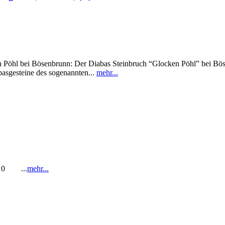
i Bösenbrunn: Der Diabas Steinbruch “Glocken Pöhl” bei Bösenbru
asgesteine des sogenannten...
mehr...
1-10 ...
mehr...