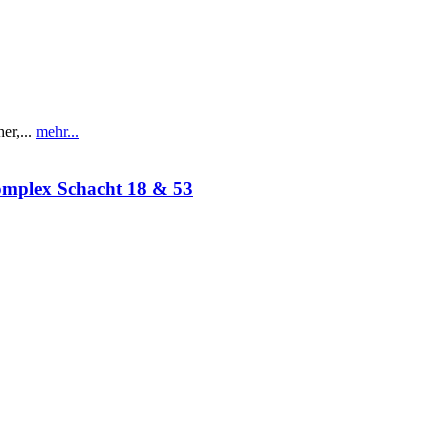
r,...
mehr...
omplex Schacht 18 & 53