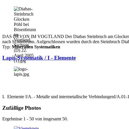
DAS DEVON IM VOGTLAND Der Diabas Steinbruch am Glocken Pöhl be
nach Schönbrunn. Aufgeschlossen wurden durch den Steinbruch Diab
Typ:
Mineralien Systematiken
Lapis-Systematik / I - Elemente
I. Elemente I/A. - Metalle und intermetallische VerbindungenI/A.0
Zufällige Photos
Ergebnisse 1 - 50 von insgesamt 50.