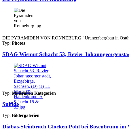
DIE PYRAMIDEN VON RONNEBURG "Uranerzbergbau in Ostthüringen"
Typ:
Photos
SDAG Wismut Schacht 53, Revier Johanngeorgenstadt
Typ:
Mineralien Kategorien
Sulfide
Typ:
Bildergalerien
Diabas-Steinbruch Glocken Pöhl bei Bösenbrunn im V