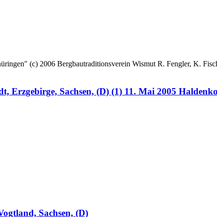
 (c) 2006 Bergbautraditionsverein Wismut R. Fengler, K. Fische
, Erzgebirge, Sachsen, (D) (1) 11. Mai 2005 Haldenk
ogtland, Sachsen, (D)