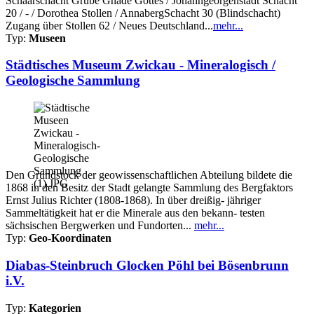
Schaarschacht Grube Gnade Gottes / Johanngeorgenstadt Schacht
20 / - / Dorothea Stollen / AnnabergSchacht 30 (Blindschacht)
Zugang über Stollen 62 / Neues Deutschland...
mehr...
Typ:
Museen
Städtisches Museum Zwickau - Mineralogisch /
Geologische Sammlung
Den Grundstock der geowissenschaftlichen Abteilung bildete die
1868 in den Besitz der Stadt gelangte Sammlung des Bergfaktors
Ernst Julius Richter (1808-1868). In über dreißig- jähriger
Sammeltätigkeit hat er die Minerale aus den bekann- testen
sächsischen Bergwerken und Fundorten...
mehr...
Typ:
Geo-Koordinaten
Diabas-Steinbruch Glocken Pöhl bei Bösenbrunn
i.V.
Typ:
Kategorien