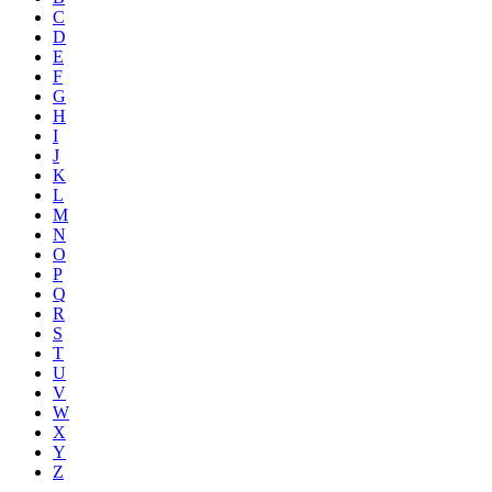
C
D
E
F
G
H
I
J
K
L
M
N
O
P
Q
R
S
T
U
V
W
X
Y
Z