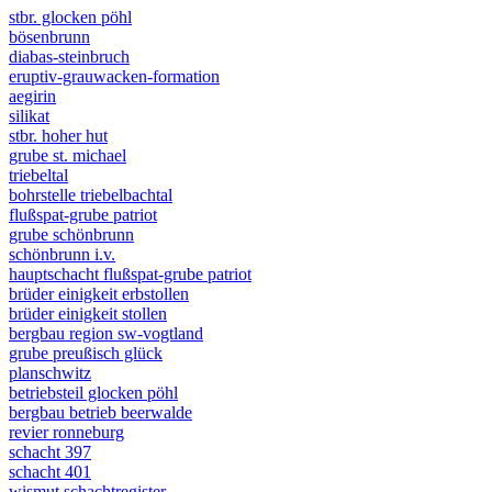
stbr. glocken pöhl
bösenbrunn
diabas-steinbruch
eruptiv-grauwacken-formation
aegirin
silikat
stbr. hoher hut
grube st. michael
triebeltal
bohrstelle triebelbachtal
flußspat-grube patriot
grube schönbrunn
schönbrunn i.v.
hauptschacht flußspat-grube patriot
brüder einigkeit erbstollen
brüder einigkeit stollen
bergbau region sw-vogtland
grube preußisch glück
planschwitz
betriebsteil glocken pöhl
bergbau betrieb beerwalde
revier ronneburg
schacht 397
schacht 401
wismut schachtregister