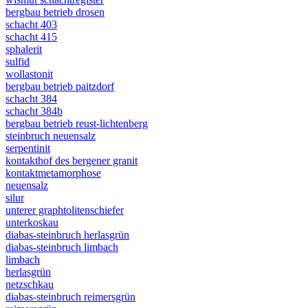
bergbau betrieb drosen
schacht 403
schacht 415
sphalerit
sulfid
wollastonit
bergbau betrieb paitzdorf
schacht 384
schacht 384b
bergbau betrieb reust-lichtenberg
steinbruch neuensalz
serpentinit
kontakthof des bergener granit
kontaktmetamorphose
neuensalz
silur
unterer graphtolitenschiefer
unterkoskau
diabas-steinbruch herlasgrün
diabas-steinbruch limbach
limbach
herlasgrün
netzschkau
diabas-steinbruch reimersgrün