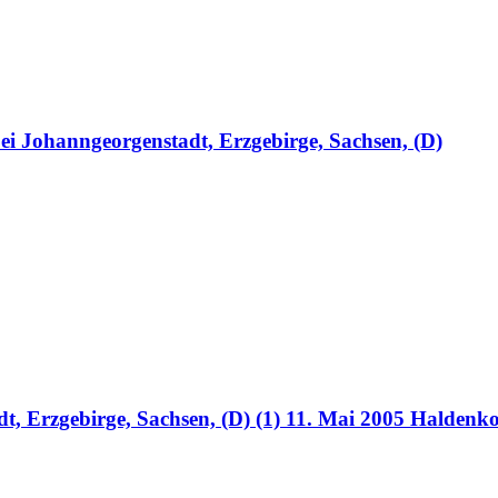
ei Johanngeorgenstadt, Erzgebirge, Sachsen, (D)
, Erzgebirge, Sachsen, (D) (1) 11. Mai 2005 Haldenk