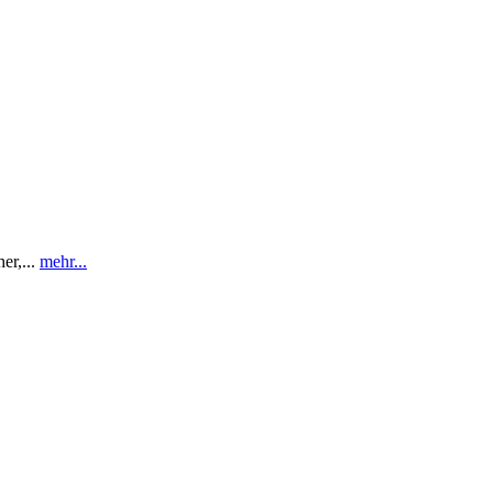
r,...
mehr...