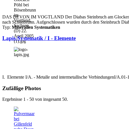
DAS DEVON IM VOGTLAND Der Diabas Steinbruch am Glocken Pöhl be
nach Schönbrunn. Aufgeschlossen wurden durch den Steinbruch Diab
Typ:
Mineralien Systematiken
Lapis-Systematik / I - Elemente
I. Elemente I/A. - Metalle und intermetallische VerbindungenI/A.0
Zufällige Photos
Ergebnisse 1 - 50 von insgesamt 50.