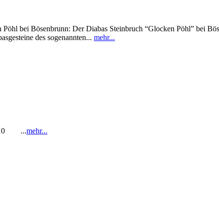
i Bösenbrunn: Der Diabas Steinbruch “Glocken Pöhl” bei Bösenbru
asgesteine des sogenannten...
mehr...
1-10 ...
mehr...