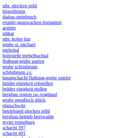
stbr. glocken pöhl
bösenbrunn
diabas-steinbruch
eruptiv-grauwacken-formation
aegirin
silikat
stbr. hoher hut
grube st. michael
triebeltal
bohrstelle triebelbachtal
flußspat-grube patriot
grube schönbrunn
schönbrunn i.v.
hauptschacht flußspat-grube patriot
brüder einigkeit erbstollen
brüder einigkeit stollen
bergbau region sw-vogtland
grube preußisch glück
planschwitz
betriebsteil glocken pöhl
bergbau betrieb beerwalde
revier ronneburg
schacht 397
schacht 401