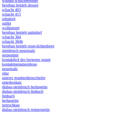
wismut schachtregister
bergbau betrieb drosen
schacht 403
schacht 415
sphalerit
sulfid
wollastonit
bergbau betrieb paitzdorf
schacht 384
schacht 384b
bergbau betrieb reust-lichtenberg
steinbruch neuensalz
serpentinit
kontakthof des bergener granit
kontaktmetamorphose
neuensalz
silur
unterer graphtolitenschiefer
unterkoskau
diabas-steinbruch herlasgrün
diabas-steinbruch limbach
limbach
herlasgrün
netzschkau
diabas-steinbruch reimersgrün