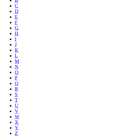
B
C
D
E
F
G
H
I
J
K
L
M
N
O
P
Q
R
S
T
U
V
W
X
Y
Z