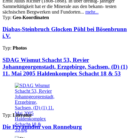
Ernst Julius Richter (1808-1868). In über dreißig- jähriger
Sammeltätigkeit hat er die Minerale aus den bekann- testen
sächsischen Bergwerken und Fundorten...
mehr...
Typ:
Geo-Koordinaten
Diabas-Steinbruch Glocken Pöhl bei Bösenbrunn
i.V.
Typ:
Photos
SDAG Wismut Schacht 53, Revier
Johanngeorgenstadt, Erzgebirge, Sachsen, (D) (1)
11. Mai 2005 Haldenkomplex Schacht 18 & 53
Typ:
Literatur
Die Pryamiden von Ronneburg