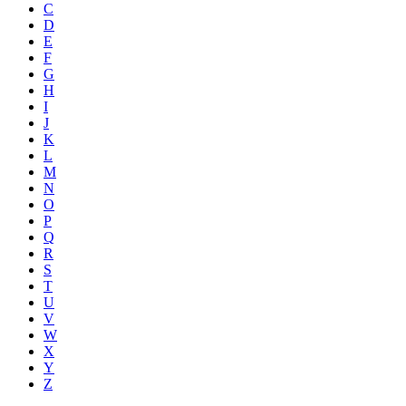
C
D
E
F
G
H
I
J
K
L
M
N
O
P
Q
R
S
T
U
V
W
X
Y
Z