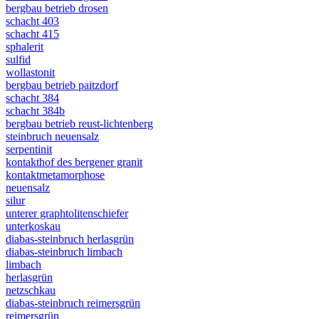
bergbau betrieb drosen
schacht 403
schacht 415
sphalerit
sulfid
wollastonit
bergbau betrieb paitzdorf
schacht 384
schacht 384b
bergbau betrieb reust-lichtenberg
steinbruch neuensalz
serpentinit
kontakthof des bergener granit
kontaktmetamorphose
neuensalz
silur
unterer graphtolitenschiefer
unterkoskau
diabas-steinbruch herlasgrün
diabas-steinbruch limbach
limbach
herlasgrün
netzschkau
diabas-steinbruch reimersgrün
reimersgrün