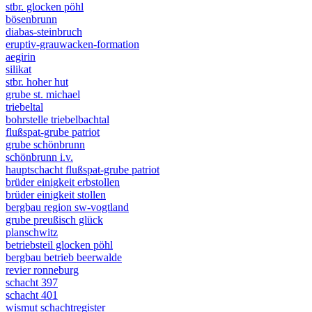
stbr. glocken pöhl
bösenbrunn
diabas-steinbruch
eruptiv-grauwacken-formation
aegirin
silikat
stbr. hoher hut
grube st. michael
triebeltal
bohrstelle triebelbachtal
flußspat-grube patriot
grube schönbrunn
schönbrunn i.v.
hauptschacht flußspat-grube patriot
brüder einigkeit erbstollen
brüder einigkeit stollen
bergbau region sw-vogtland
grube preußisch glück
planschwitz
betriebsteil glocken pöhl
bergbau betrieb beerwalde
revier ronneburg
schacht 397
schacht 401
wismut schachtregister