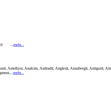
1-10 ...
mehr...
it, Amethyst, Analcim, Andradit, Anglesit, Annabergit, Antigorit, Anti
gment,...
mehr...