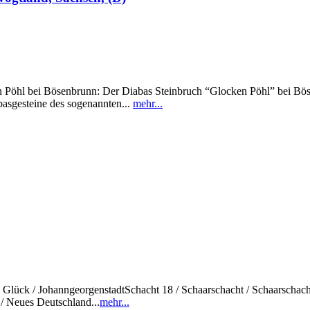
i Bösenbrunn: Der Diabas Steinbruch “Glocken Pöhl” bei Bösenbru
asgesteine des sogenannten...
mehr...
sch Glück / JohanngeorgenstadtSchacht 18 / Schaarschacht / Schaarschac
/ Neues Deutschland...
mehr...