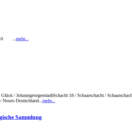
1-10 ...
mehr...
sch Glück / JohanngeorgenstadtSchacht 18 / Schaarschacht / Schaarschac
/ Neues Deutschland...
mehr...
ogische Sammlung