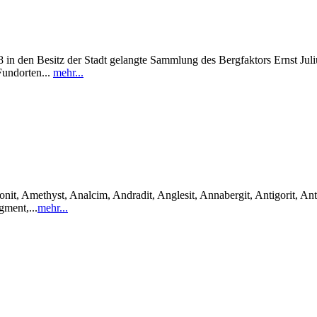
in den Besitz der Stadt gelangte Sammlung des Bergfaktors Ernst Julius
Fundorten...
mehr...
it, Amethyst, Analcim, Andradit, Anglesit, Annabergit, Antigorit, Anti
gment,...
mehr...