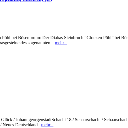
i Bösenbrunn: Der Diabas Steinbruch “Glocken Pöhl” bei Bösenbru
asgesteine des sogenannten...
mehr...
sch Glück / JohanngeorgenstadtSchacht 18 / Schaarschacht / Schaarschac
/ Neues Deutschland...
mehr...