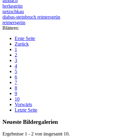
limbach
herlasgrün
netzschkau
diabas-steinbruch reimersgrün
reimersgrün
Blättern:
Erste Seite
Zurück
1
2
3
4
5
6
7
8
9
10
Vorwärts
Letzte Seite
Neueste Bildergalerien
Ergebnisse 1 - 2 von insgesamt 10.