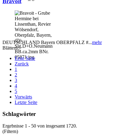
Bravoit
DEUTSCHLAND Bayern OBERPFALZ #...
mehr
Blättern:
Erste Seite
Zurück
1
2
3
4
5
Vorwärts
Letzte Seite
Schlagwörter
Ergebnisse 1 - 50 von insgesamt 1720.
(Filtern)