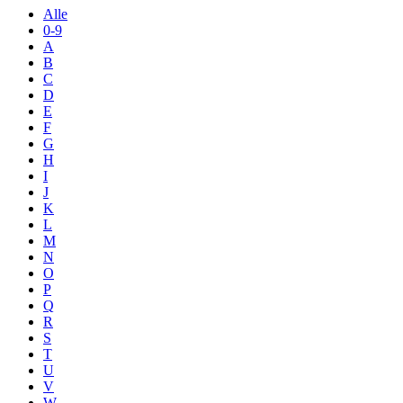
Alle
0-9
A
B
C
D
E
F
G
H
I
J
K
L
M
N
O
P
Q
R
S
T
U
V
W