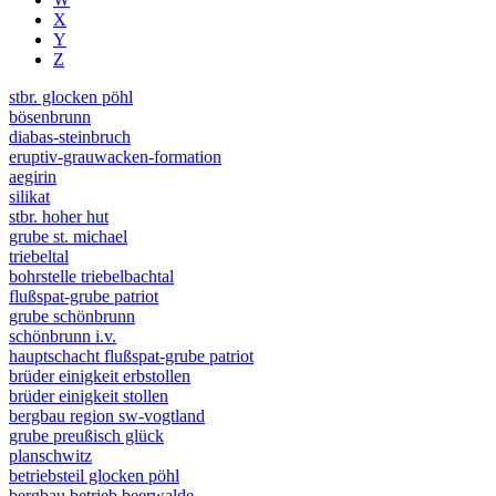
X
Y
Z
stbr. glocken pöhl
bösenbrunn
diabas-steinbruch
eruptiv-grauwacken-formation
aegirin
silikat
stbr. hoher hut
grube st. michael
triebeltal
bohrstelle triebelbachtal
flußspat-grube patriot
grube schönbrunn
schönbrunn i.v.
hauptschacht flußspat-grube patriot
brüder einigkeit erbstollen
brüder einigkeit stollen
bergbau region sw-vogtland
grube preußisch glück
planschwitz
betriebsteil glocken pöhl
bergbau betrieb beerwalde