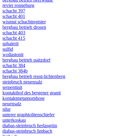
revier ronneburg
schacht 397
schacht 401
wismut schachtregister
bergbau betrieb drosen
schacht 403
schacht 415
sphalerit
sulfid
wollastonit
bergbau betrieb paitzdorf
schacht 384
schacht 384b
bergbau betrieb reust-lichtenberg
steinbruch neuensalz
serpentinit
kontakthof des bergener granit
kontaktmetamorphose
neuensalz
silur
unterer graphtolitenschiefer
unterkoskau
diabas-steinbruch herlasgrün
diabas-steinbruch limbach