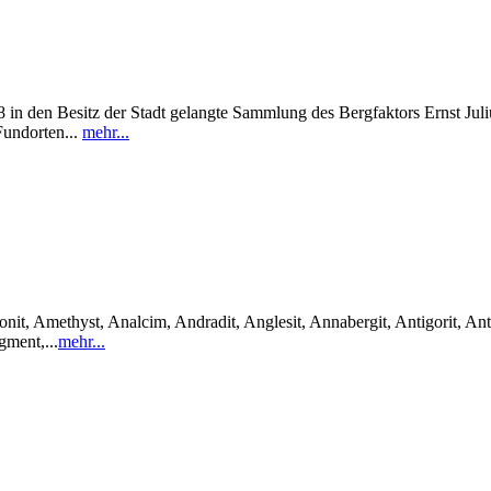
in den Besitz der Stadt gelangte Sammlung des Bergfaktors Ernst Julius
Fundorten...
mehr...
it, Amethyst, Analcim, Andradit, Anglesit, Annabergit, Antigorit, Anti
gment,...
mehr...