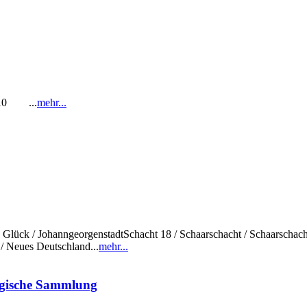
1-10 ...
mehr...
sch Glück / JohanngeorgenstadtSchacht 18 / Schaarschacht / Schaarschac
/ Neues Deutschland...
mehr...
ogische Sammlung